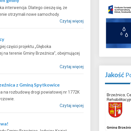
com gminy
 interwencja. Dlatego cieszę się, że
m terenie otrzymali nowe samochody.
Czytaj więcej
cy
iej części projektu „Głęboka
 na terenie Gminy Brzeźnica”, obejmującej
Czytaj więcej
Jakość
Po
rzeźnica z Gminą Spytkowice
ia na rozbudowę drogi powiatowej nr 1772K
 w Ryczowie.
Czytaj więcej
owa!
ady Gminy Brzeźnica Jadwigą Kozioł