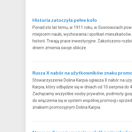
Historia zatoczyła pełne koło
Ponad sto lat temu, w 1911 roku, w Sosnowicach pows
miejscem nauki, wychowania i spotkań mieszkańców. Dz
historii. Trwają prace inwestycyjne. Zakończono rozb
dniem zmienia swoje oblicze.
Rusza X nabór na użytkowników znaku promo
Stowarzyszenie Dolina Karpia ogłasza X nabór na u
Karpia, który odbędzie się w dniach od 10 sierpnia do 
Zachęcamy wszystkie osoby prywatne, podmioty gospo
do włączenia się w system wspólnej promocji i sprz
znakiem promocyjnym Dolina Karpia.