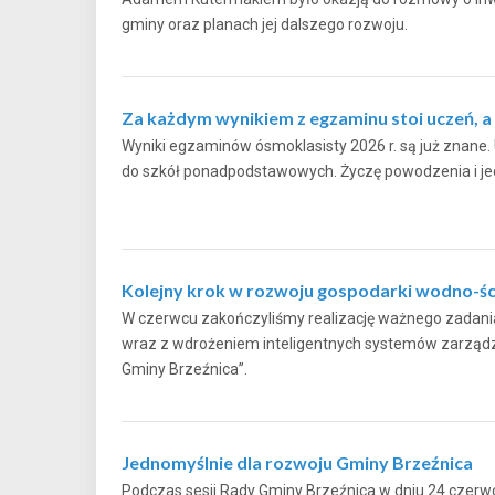
gminy oraz planach jej dalszego rozwoju.
Za każdym wynikiem z egzaminu stoi uczeń, a t
Wyniki egzaminów ósmoklasisty 2026 r. są już znane. U
do szkół ponadpodstawowych. Życzę powodzenia i j
Kolejny krok w rozwoju gospodarki wodno-śc
W czerwcu zakończyliśmy realizację ważnego zadania 
wraz z wdrożeniem inteligentnych systemów zarządza
Gminy Brzeźnica”.
Jednomyślnie dla rozwoju Gminy Brzeźnica
Podczas sesji Rady Gminy Brzeźnica w dniu 24 czerw