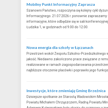
Mobilny Punkt Informacyjny Zaprasza
Szanowni Państwo, rozpoczyna się kolejny cykl dyżu
Informacyjnego. 21.07.2026 r. ponownie zapraszamy
informacyjne, które odbędzie się w sali konferencyjne
Łudzika 1, w godzinach od 9.00 do 12.00.
Nowa energia dla szkoły w Łączanach
Przestrzeń wokół Zespołu Szkolno-Przedszkolnego 
jakość. Niedawno zakończono prace związane z rem
realizowane w ramach zagospodarowania przestrzen
najbliższe otoczenie placówki i poprawiło jego fu
Inwestycje, które zmieniają Gminę Brzeźnica
Dzisiejsze spotkanie ze Starostą Wadowickim Miro
Powiatu Michałem Chrząszczem, Radną Powiatu Mir
Adamem Kutermakiem było okazją do rozmowy o inwe