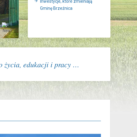
Inwestycje, które zmieniają
Gminę Brzeźnica
 życia, edukacji i pracy …