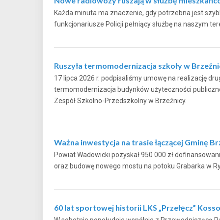
Nowe radiowozy ruszają w służbę mieszkań
Każda minuta ma znaczenie, gdy potrzebna jest szybka
funkcjonariusze Policji pełniący służbę na naszy
Ruszyła termomodernizacja szkoły w Brzeźni
17 lipca 2026 r. podpisaliśmy umowę na realizację drug
termomodernizacja budynków użyteczności publicznej
Zespół Szkolno-Przedszkolny w Brzeźnicy.
Ważna inwestycja na trasie łączącej Gminę B
Powiat Wadowicki pozyskał 950 000 zł dofinansowan
oraz budowę nowego mostu na potoku Grabarka
60 lat sportowej historii LKS „Przełęcz” Koss
W sobotnie popołudnie wspólnie z Przewodniczącą R