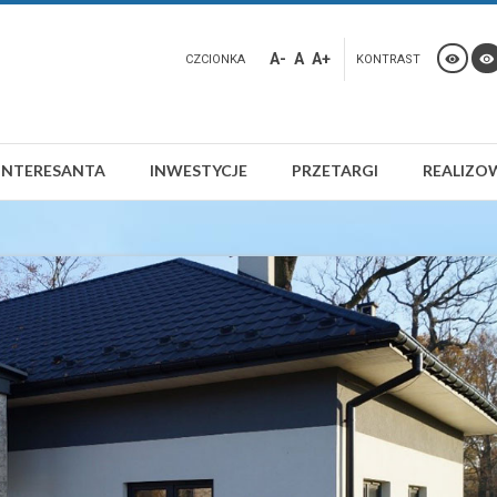
A-
A
A+
CZCIONKA
KONTRAST
INTERESANTA
INWESTYCJE
PRZETARGI
REALIZO