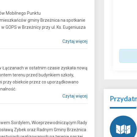
rów Mobilnego Punktu
 mieszkańców gminy Brzeźnica na spotkanie
j w GOPS w Brzeźnicy przy ul. Ks. Eugeniusza
Czytaj więcej
w Łączanach w ostatnim czasie zyskała nową
ontem terenu przed budynkiem szkoły,
i przy obiekcie przez co uporządkowano
nkcjonalność.
Czytaj więcej
Przydat
sławem Sordylem, Wiceprzewodniczącym Rady
osławą Zybek oraz Radnym Gminy Brzeźnica
stycjach realizowanych na terenie naszej