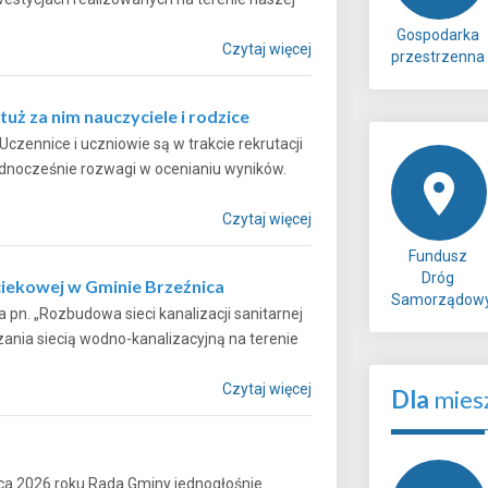
Gospodarka
Czytaj więcej
przestrzenna
uż za nim nauczyciele i rodzice
czennice i uczniowie są w trakcie rekrutacji
ednocześnie rozwagi w ocenianiu wyników.
Czytaj więcej
Fundusz
Dróg
iekowej w Gminie Brzeźnica
Samorządow
pn. „Rozbudowa sieci kanalizacji sanitarnej
nia siecią wodno-kanalizacyjną na terenie
Czytaj więcej
Dla
mies
ca 2026 roku Rada Gminy jednogłośnie