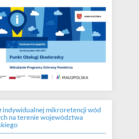
e
indywidualnej mikroretencji wód
h na terenie województwa
skiego