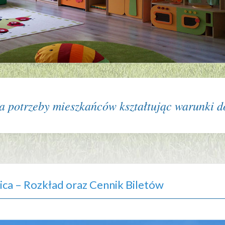
 potrzeby mieszkańców kształtując warunki do
ica – Rozkład oraz Cennik Biletów