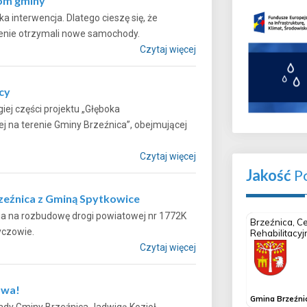
com gminy
 interwencja. Dlatego cieszę się, że
m terenie otrzymali nowe samochody.
Czytaj więcej
cy
iej części projektu „Głęboka
 na terenie Gminy Brzeźnica”, obejmującej
Czytaj więcej
Jakość
Po
rzeźnica z Gminą Spytkowice
ia na rozbudowę drogi powiatowej nr 1772K
 w Ryczowie.
Czytaj więcej
owa!
ady Gminy Brzeźnica Jadwigą Kozioł