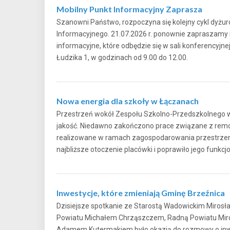
Mobilny Punkt Informacyjny Zaprasza
Szanowni Państwo, rozpoczyna się kolejny cykl dyżu
Informacyjnego. 21.07.2026 r. ponownie zapraszamy
informacyjne, które odbędzie się w sali konferencyjne
Łudzika 1, w godzinach od 9.00 do 12.00.
Nowa energia dla szkoły w Łączanach
Przestrzeń wokół Zespołu Szkolno-Przedszkolnego 
jakość. Niedawno zakończono prace związane z rem
realizowane w ramach zagospodarowania przestrzen
najbliższe otoczenie placówki i poprawiło jego fu
Inwestycje, które zmieniają Gminę Brzeźnica
Dzisiejsze spotkanie ze Starostą Wadowickim Miro
Powiatu Michałem Chrząszczem, Radną Powiatu Mir
Adamem Kutermakiem było okazją do rozmowy o inwe