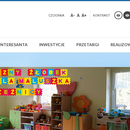
A-
A
A+
CZCIONKA
KONTRAST
INTERESANTA
INWESTYCJE
PRZETARGI
REALIZO