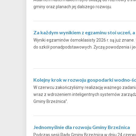
gminy oraz planach jej dalszego rozwoju.
Za każdym wynikiem z egzaminu stoi uczeń, a t
Wyniki egzaminów ósmoklasisty 2026 r. są już znane. U
do szkół ponadpodstawowych. Życzę powodzenia i j
Kolejny krok w rozwoju gospodarki wodno-śc
W czerwcu zakończyliśmy realizację ważnego zadania 
wraz z wdrożeniem inteligentnych systemów zarządza
Gminy Brzeźnica”.
Jednomyślnie dla rozwoju Gminy Brzeźnica
Podczas sesji Rady Gminy Brzeźnica w dniu 24 czerw