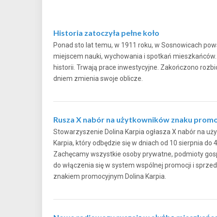
Historia zatoczyła pełne koło
Ponad sto lat temu, w 1911 roku, w Sosnowicach pows
miejscem nauki, wychowania i spotkań mieszkańców. Dz
historii. Trwają prace inwestycyjne. Zakończono rozb
dniem zmienia swoje oblicze.
Rusza X nabór na użytkowników znaku promo
Stowarzyszenie Dolina Karpia ogłasza X nabór na u
Karpia, który odbędzie się w dniach od 10 sierpnia do 
Zachęcamy wszystkie osoby prywatne, podmioty gospo
do włączenia się w system wspólnej promocji i sprz
znakiem promocyjnym Dolina Karpia.