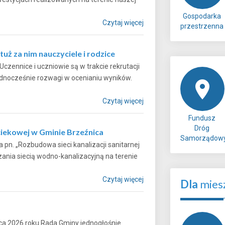
Gospodarka
Czytaj więcej
przestrzenna
uż za nim nauczyciele i rodzice
czennice i uczniowie są w trakcie rekrutacji
ednocześnie rozwagi w ocenianiu wyników.
Czytaj więcej
Fundusz
Dróg
iekowej w Gminie Brzeźnica
Samorządow
pn. „Rozbudowa sieci kanalizacji sanitarnej
nia siecią wodno-kanalizacyjną na terenie
Czytaj więcej
Dla
mies
ca 2026 roku Rada Gminy jednogłośnie