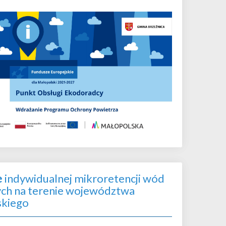
e
indywidualnej mikroretencji wód
h na terenie województwa
skiego