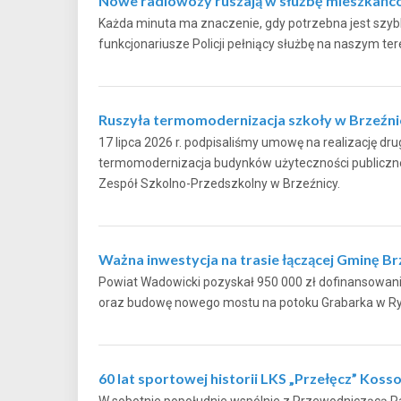
Nowe radiowozy ruszają w służbę mieszkań
Każda minuta ma znaczenie, gdy potrzebna jest szybka
funkcjonariusze Policji pełniący służbę na naszy
Ruszyła termomodernizacja szkoły w Brzeźni
17 lipca 2026 r. podpisaliśmy umowę na realizację drug
termomodernizacja budynków użyteczności publicznej
Zespół Szkolno-Przedszkolny w Brzeźnicy.
Ważna inwestycja na trasie łączącej Gminę B
Powiat Wadowicki pozyskał 950 000 zł dofinansowan
oraz budowę nowego mostu na potoku Grabarka
60 lat sportowej historii LKS „Przełęcz” Koss
W sobotnie popołudnie wspólnie z Przewodniczącą R