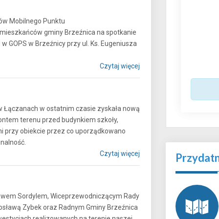
rów Mobilnego Punktu
 mieszkańców gminy Brzeźnica na spotkanie
j w GOPS w Brzeźnicy przy ul. Ks. Eugeniusza
Czytaj więcej
w Łączanach w ostatnim czasie zyskała nową
ontem terenu przed budynkiem szkoły,
i przy obiekcie przez co uporządkowano
nkcjonalność.
Czytaj więcej
Przydat
sławem Sordylem, Wiceprzewodniczącym Rady
osławą Zybek oraz Radnym Gminy Brzeźnica
stycjach realizowanych na terenie naszej