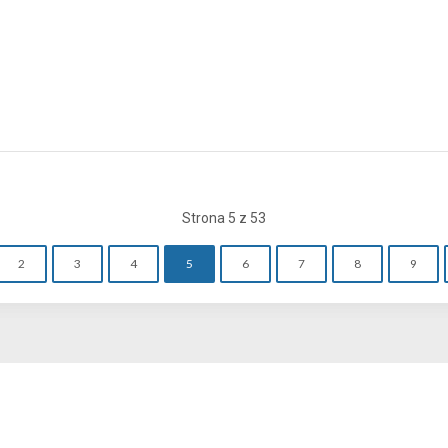
Strona 5 z 53
2
3
4
5
6
7
8
9