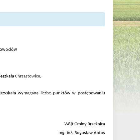
 dowodów
ieszkała
Chrząstowice
.
z uzyskała wymaganą liczbę punktów w postępowaniu
Wójt Gminy Brzeźnica
mgr inż. Bogusław Antos