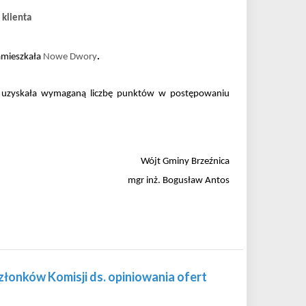
 klienta
amieszkała
Nowe Dwory
.
az uzyskała wymaganą liczbę punktów w postępowaniu
Wójt Gminy Brzeźnica
mgr inż. Bogusław Antos
łonków Komisji ds. opiniowania ofert