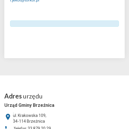
l.jekot@torkol.pl
Adres
urzędu
Urząd Gminy Brzeźnica
ul. Krakowska 109,
34-114
Brzeźnica
Telefon
: 33 879 20 29