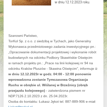
w dniu 12.12.2023 roku.
Szanowni Państwo,
TorKol Sp. z o.o. z siedzibą w Tychach, jako Generalny
Wykonawca przedmiotowego zadania inwestycyjnego pn.:
„Opracowanie dokumentacji projektowej i wykonanie robót
budowlanych na odcinku Podbory Skawińskie Oświęcim
w ramach projektu pn.: „Prace na linii kolejowej nr 94 na
odcinku Kraków Pluszów - Skawina Oświęcim", informuje iż
w dniu 12.12.2023r w godz. 04:00 - 12:00 ponownie
wprowadzona zostanie Tymczasowa Organizacja
Ruchu w obrębie ul. Wiślanej w Brzeźnicy (obręb
przejazdu kolejowego)
- zatwierdzona pismem nr
NDP.7126.2.10.2023 z dn. 25.04.2023r.
Osoba do kontaktu: Łukasz Jękot tel. 887-889-906 e-miał: