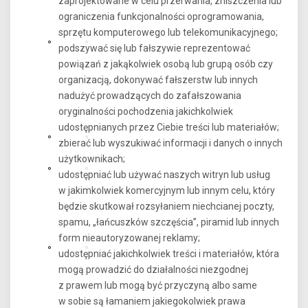
zaprojektowane w celu przerwania, zniszczenia lub
ograniczenia funkcjonalności oprogramowania,
sprzętu komputerowego lub telekomunikacyjnego;
podszywać się lub fałszywie reprezentować
powiązań z jakąkolwiek osobą lub grupą osób czy
organizacją, dokonywać fałszerstw lub innych
nadużyć prowadzących do zafałszowania
oryginalności pochodzenia jakichkolwiek
udostępnianych przez Ciebie treści lub materiałów;
zbierać lub wyszukiwać informacji i danych o innych
użytkownikach;
udostępniać lub używać naszych witryn lub usług
w jakimkolwiek komercyjnym lub innym celu, który
będzie skutkował rozsyłaniem niechcianej poczty,
spamu, „łańcuszków szczęścia”, piramid lub innych
form nieautoryzowanej reklamy;
udostępniać jakichkolwiek treści i materiałów, która
mogą prowadzić do działalności niezgodnej
z prawem lub mogą być przyczyną albo same
w sobie są łamaniem jakiegokolwiek prawa