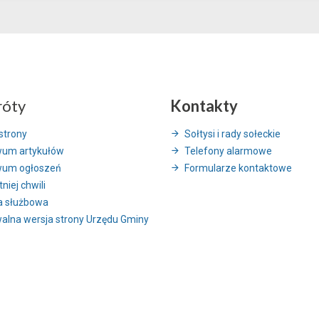
róty
Kontakty
strony
Sołtysi i rady sołeckie
wum artykułów
Telefony alarmowe
wum ogłoszeń
Formularze kontaktowe
niej chwili
a służbowa
alna wersja strony Urzędu Gminy