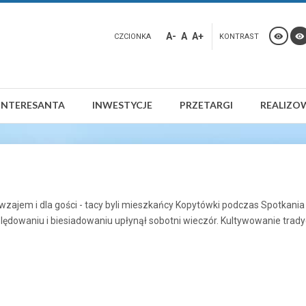
A-
A
A+
CZCIONKA
KONTRAST
INTERESANTA
INWESTYCJE
PRZETARGI
REALIZO
awzajem i dla gości - tacy byli mieszkańcy Kopytówki podczas Spotkan
lędowaniu i biesiadowaniu upłynął sobotni wieczór. Kultywowanie trady