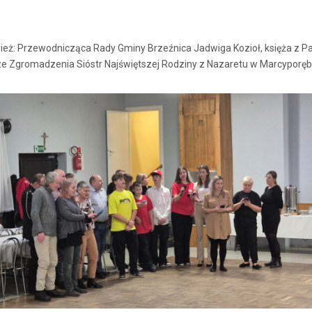
nież: Przewodnicząca Rady Gminy Brzeźnica Jadwiga Kozioł, księża z Pa
a ze Zgromadzenia Sióstr Najświętszej Rodziny z Nazaretu w Marcyporęb