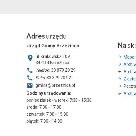
Adres
urzędu
Na
sk
Urząd Gminy Brzeźnica
ul. Krakowska 109,
Mapa 
34-114
Brzeźnica
Archi
Telefon
: 33 879 20 29
Archi
Faks
: 33 879 20 92
Z ostat
gmina@brzeznica.pl
Poczt
Godziny urzędowania:
Archiw
poniedziałek - wtorek: 7:30 - 15:30
środa: 7:30 - 17:00
czwartek: 7:30 - 15:30
piątek: 7:30 - 14:00