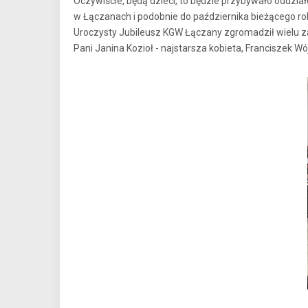
Oczywiście, będą dzieci, to będzie przybywało oddziałó
w Łączanach i podobnie do października bieżącego rok
Uroczysty Jubileusz KGW Łączany zgromadził wielu za
Pani Janina Kozioł - najstarsza kobieta, Franciszek W