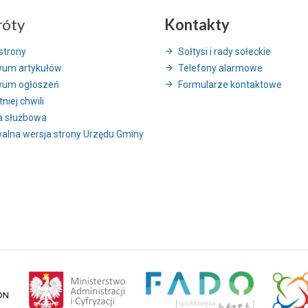
róty
Kontakty
strony
Sołtysi i rady sołeckie
wum artykułów
Telefony alarmowe
wum ogłoszeń
Formularze kontaktowe
niej chwili
a służbowa
alna wersja strony Urzędu Gminy