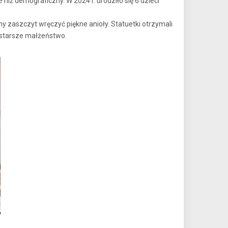
niż demograficzny. W 2024 r. urodziło się 6 dzieci
zaszczyt wręczyć piękne anioły. Statuetki otrzymali
ajstarsze małżeństwo.