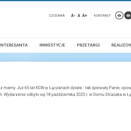
A-
A
A+
CZCIONKA
KONTRAST
INTERESANTA
INWESTYCJE
PRZETARGI
REALIZO
eusz mamy. Już 65 lat KGW w Łączanach działa - tak śpiewały Panie, opo
ch. Wydarzenie odbyło się 18 października 2025 r. w Domu Strażaka w 