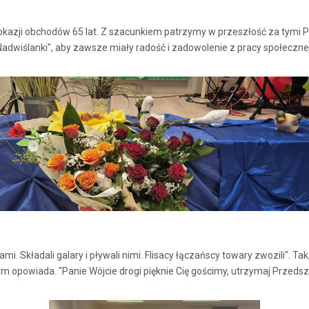
 z okazji obchodów 65 lat. Z szacunkiem patrzymy w przeszłość za tym
iślanki", aby zawsze miały radość i zadowolenie z pracy społecznej
. Składali galary i pływali nimi. Flisacy łączańscy towary zwozili". Tak
 opowiada. "Panie Wójcie drogi pięknie Cię gościmy, utrzymaj Przedszk