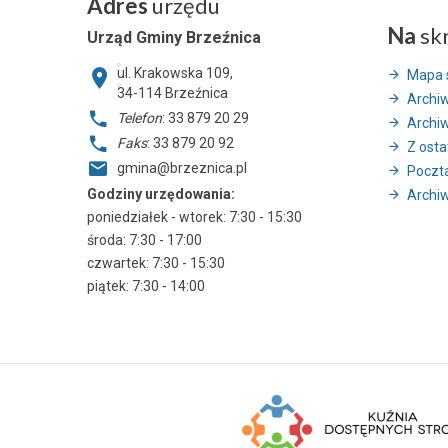
Adres
urzędu
Na
sk
Urząd Gminy Brzeźnica
ul. Krakowska 109,
Mapa 
34-114
Brzeźnica
Archi
Telefon
: 33 879 20 29
Archi
Faks
: 33 879 20 92
Z ostat
gmina@brzeznica.pl
Poczt
Godziny urzędowania:
Archiw
poniedziałek - wtorek: 7:30 - 15:30
środa: 7:30 - 17:00
czwartek: 7:30 - 15:30
piątek: 7:30 - 14:00