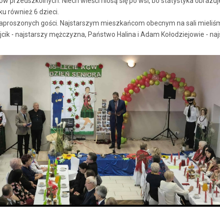
w przedszkolnych. Niech wieści niosą się po wsi, bo statystyka obrazuje 
u również 6 dzieci.
proszonych gości. Najstarszym mieszkańcom obecnym na sali mieliśmy 
ójcik - najstarszy mężczyzna, Państwo Halina i Adam Kołodziejowie - n