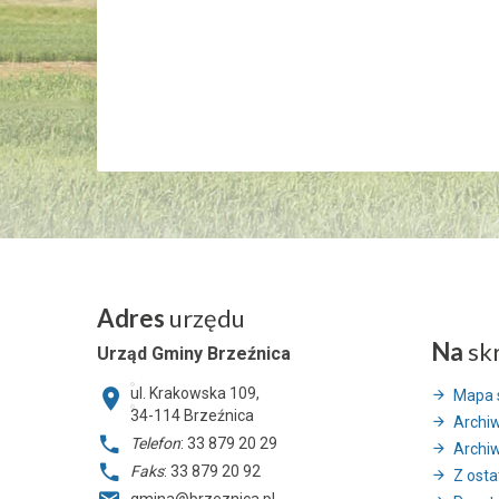
Adres
urzędu
Na
sk
Urząd Gminy Brzeźnica
ul. Krakowska 109,
Mapa 
34-114
Brzeźnica
Archi
Telefon
: 33 879 20 29
Archi
Faks
: 33 879 20 92
Z ostat