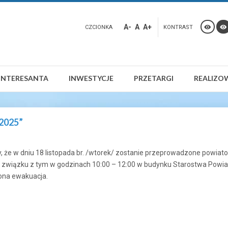
A-
A
A+
CZCIONKA
KONTRAST
INTERESANTA
INWESTYCJE
PRZETARGI
REALIZO
 2025”
, że w dniu 18 listopada br. /wtorek/ zostanie przeprowadzone powia
wiązku z tym w godzinach 10:00 – 12:00 w budynku Starostwa Powia
ona ewakuacja.