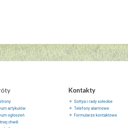
róty
Kontakty
strony
Sołtysi i rady sołeckie
wum artykułów
Telefony alarmowe
wum ogłoszeń
Formularze kontaktowe
niej chwili