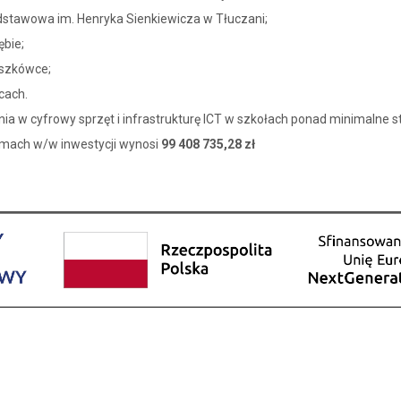
dstawowa im. Henryka Sienkiewicza w Tłuczani;
ębie;
aszkówce;
cach.
a w cyfrowy sprzęt i infrastrukturę ICT w szkołach ponad minimalne s
amach w/w inwestycji wynosi
99 408 735,28 zł