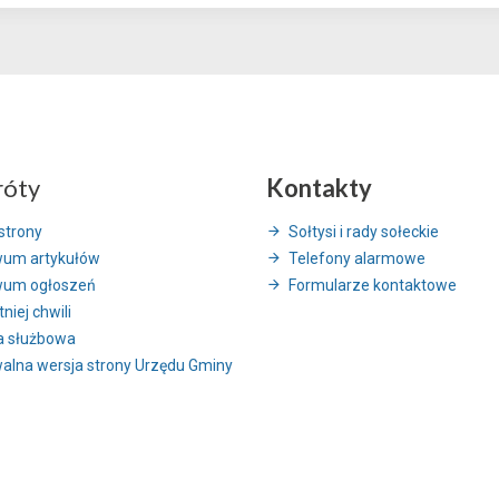
róty
Kontakty
strony
Sołtysi i rady sołeckie
wum artykułów
Telefony alarmowe
wum ogłoszeń
Formularze kontaktowe
niej chwili
a służbowa
alna wersja strony Urzędu Gminy