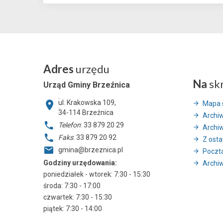
Adres
urzędu
Na
sk
Urząd Gminy Brzeźnica
ul. Krakowska 109,
Mapa 
34-114
Brzeźnica
Archi
Telefon
: 33 879 20 29
Archi
Faks
: 33 879 20 92
Z ostat
gmina@brzeznica.pl
Poczt
Godziny urzędowania:
Archiw
poniedziałek - wtorek: 7:30 - 15:30
środa: 7:30 - 17:00
czwartek: 7:30 - 15:30
piątek: 7:30 - 14:00