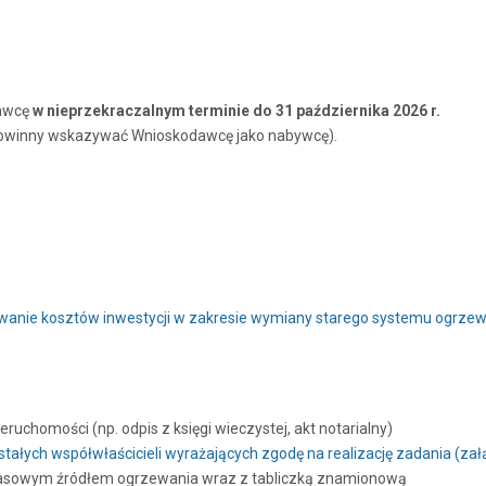
dawcę
w nieprzekraczalnym terminie do 31 października 2026 r.
powinny wskazywać Wnioskodawcę jako nabywcę).
sowanie kosztów inwestycji w zakresie wymiany starego systemu ogrze
uchomości (np. odpis z księgi wieczystej, akt notarialny)
łych współwłaścicieli wyrażających zgodę na realizację zadania (załą
zasowym źródłem ogrzewania wraz z tabliczką znamionową