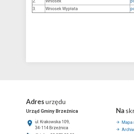
2.
Wniosek
p
3.
Wniosek Wypłata
p
Adres
urzędu
Na
sk
Urząd Gminy Brzeźnica
ul. Krakowska 109,
Mapa 
34-114
Brzeźnica
Archi