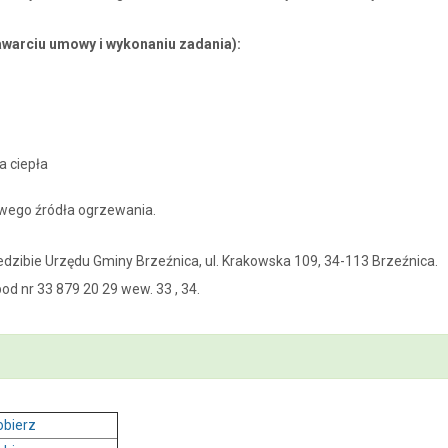
warciu umowy i wykonaniu zadania):
a ciepła
wego źródła ogrzewania.
dzibie Urzędu Gminy Brzeźnica, ul. Krakowska 109, 34-113 Brzeźnica.
d nr 33 879 20 29 wew. 33 , 34.
obierz