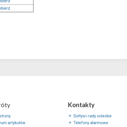
obierz
obierz
róty
Kontakty
strony
Sołtysi i rady sołeckie
wum artykułów
Telefony alarmowe