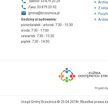
Telefon
: 33 879 20 29
Archi
Faks
: 33 879 20 92
Z ostat
gmina@brzeznica.pl
Poczt
Godziny urzędowania:
Archiw
poniedziałek - wtorek: 7:30 - 15:30
środa: 7:30 - 17:00
czwartek: 7:30 - 15:30
piątek: 7:30 - 14:00
Projekt K
Urząd Gminy Brzeźnica © 25.04.2018r. Wszelkie prawa z