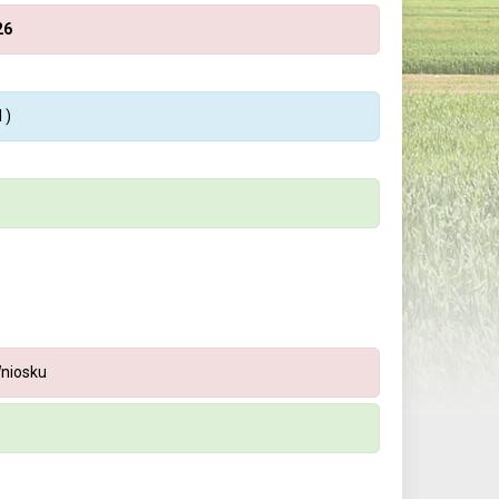
26
 )
Wniosku