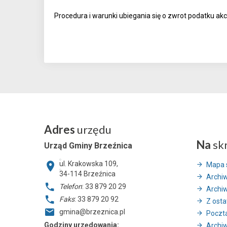
Procedura i warunki ubiegania się o zwrot podatku 
Adres
urzędu
Na
sk
Urząd Gminy Brzeźnica
ul. Krakowska 109,
Mapa 
34-114
Brzeźnica
Archi
Telefon
: 33 879 20 29
Archi
Faks
: 33 879 20 92
Z ostat
gmina@brzeznica.pl
Poczt
Godziny urzędowania:
Archiw