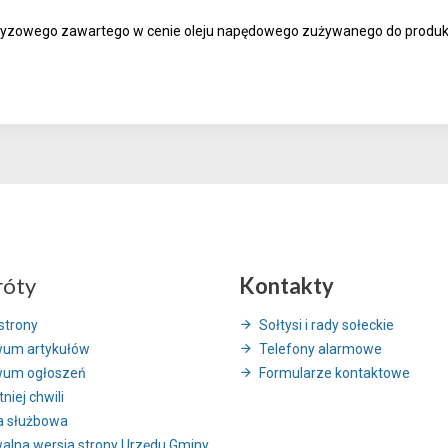
akcyzowego zawartego w cenie oleju napędowego zużywanego do produkc
róty
Kontakty
strony
Sołtysi i rady sołeckie
wum artykułów
Telefony alarmowe
wum ogłoszeń
Formularze kontaktowe
niej chwili
a służbowa
alna wersja strony Urzędu Gminy