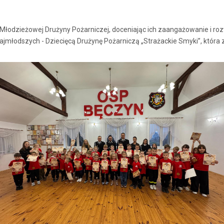
łodzieżowej Drużyny Pożarniczej, doceniając ich zaangażowanie i ro
jmłodszych - Dziecięcą Drużynę Pożarniczą „Strażackie Smyki”, która z