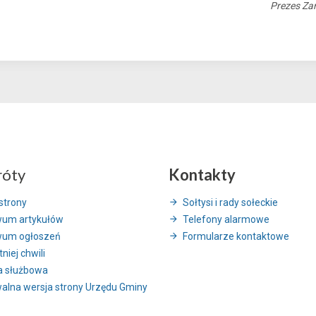
Prezes Za
róty
Kontakty
strony
Sołtysi i rady sołeckie
wum artykułów
Telefony alarmowe
wum ogłoszeń
Formularze kontaktowe
niej chwili
a służbowa
alna wersja strony Urzędu Gminy