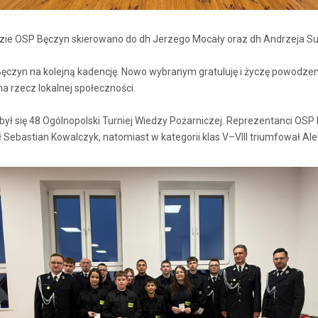
zie OSP Bęczyn skierowano do dh Jerzego Mocały oraz dh Andrzeja Sut
czyn na kolejną kadencję. Nowo wybranym gratuluję i życzę powodzenia
a rzecz lokalnej społeczności.
ył się 48 Ogólnopolski Turniej Wiedzy Pożarniczej. Reprezentanci OSP 
 Sebastian Kowalczyk, natomiast w kategorii klas V–VIII triumfował Al