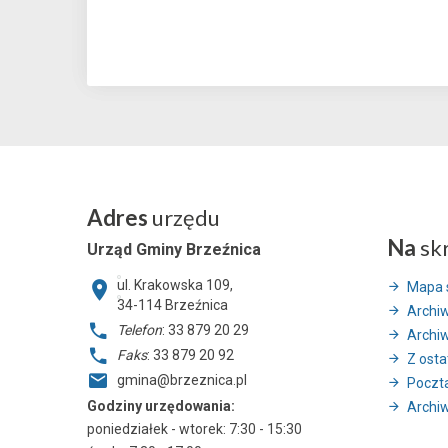
Adres
urzędu
Na
sk
Urząd Gminy Brzeźnica
ul. Krakowska 109,
Mapa 
34-114
Brzeźnica
Archi
Telefon
: 33 879 20 29
Archi
Faks
: 33 879 20 92
Z ostat
gmina@brzeznica.pl
Poczt
Godziny urzędowania:
Archiw
poniedziałek - wtorek: 7:30 - 15:30