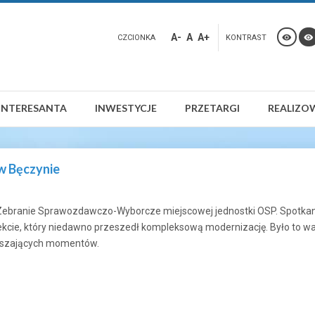
A-
A
A+
CZCIONKA
KONTRAST
INTERESANTA
INWESTYCJE
PRZETARGI
REALIZO
 w Bęczynie
 Zebranie Sprawozdawczo-Wyborcze miejscowej jednostki OSP. Spotka
ie, który niedawno przeszedł kompleksową modernizację. Było to w
ruszających momentów.