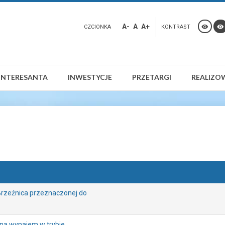
A-
A
A+
CZCIONKA
KONTRAST
INTERESANTA
INWESTYCJE
PRZETARGI
REALIZO
rzeźnica przeznaczonej do
na wynajem w trybie