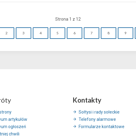
Strona 1 z 12
2
3
4
5
6
7
8
9
róty
Kontakty
strony
Sołtysi i rady sołeckie
wum artykułów
Telefony alarmowe
wum ogłoszeń
Formularze kontaktowe
niej chwili