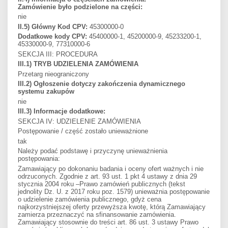
Zamówienie było podzielone na części:
nie
II.5) Główny Kod CPV:
45300000-0
Dodatkowe kody CPV:
45400000-1, 45200000-9, 45233200-1,
45330000-9, 77310000-6
SEKCJA III: PROCEDURA
III.1) TRYB UDZIELENIA ZAMÓWIENIA
Przetarg nieograniczony
III.2) Ogłoszenie dotyczy zakończenia dynamicznego
systemu zakupów
nie
III.3) Informacje dodatkowe:
SEKCJA IV: UDZIELENIE ZAMÓWIENIA
Postępowanie / część zostało unieważnione
tak
Należy podać podstawę i przyczynę unieważnienia
postępowania:
Zamawiający po dokonaniu badania i oceny ofert ważnych i nie
odrzuconych. Zgodnie z art. 93 ust. 1 pkt 4 ustawy z dnia 29
stycznia 2004 roku –Prawo zamówień publicznych (tekst
jednolity Dz. U. z 2017 roku poz. 1579) unieważnia postępowanie
o udzielenie zamówienia publicznego, gdyż cena
najkorzystniejszej oferty przewyższa kwotę, którą Zamawiający
zamierza przeznaczyć na sfinansowanie zamówienia.
Zamawiający stosownie do treści art. 86 ust. 3 ustawy Prawo