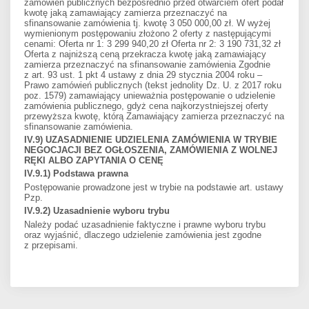
zamówień publicznych bezpośrednio przed otwarciem ofert podał
kwotę jaką zamawiający zamierza przeznaczyć na
sfinansowanie zamówienia tj. kwotę 3 050 000,00 zł. W wyżej
wymienionym postępowaniu złożono 2 oferty z następującymi
cenami: Oferta nr 1: 3 299 940,20 zł Oferta nr 2: 3 190 731,32 zł
Oferta z najniższą ceną przekracza kwotę jaką zamawiający
zamierza przeznaczyć na sfinansowanie zamówienia Zgodnie
z art. 93 ust. 1 pkt 4 ustawy z dnia 29 stycznia 2004 roku –
Prawo zamówień publicznych (tekst jednolity Dz. U. z 2017 roku
poz. 1579) zamawiający unieważnia postępowanie o udzielenie
zamówienia publicznego, gdyż cena najkorzystniejszej oferty
przewyższa kwotę, którą Zamawiający zamierza przeznaczyć na
sfinansowanie zamówienia.
IV.9) UZASADNIENIE UDZIELENIA ZAMÓWIENIA W TRYBIE
NEGOCJACJI BEZ OGŁOSZENIA, ZAMÓWIENIA Z WOLNEJ
RĘKI ALBO ZAPYTANIA O CENĘ
IV.9.1) Podstawa prawna
Postępowanie prowadzone jest w trybie na podstawie art. ustawy
Pzp.
IV.9.2) Uzasadnienie wyboru trybu
Należy podać uzasadnienie faktyczne i prawne wyboru trybu
oraz wyjaśnić, dlaczego udzielenie zamówienia jest zgodne
z przepisami.