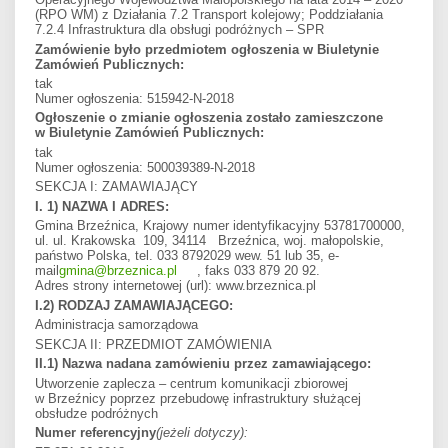
(RPO WM) z Działania 7.2 Transport kolejowy; Poddziałania
7.2.4 Infrastruktura dla obsługi podróżnych – SPR
Zamówienie było przedmiotem ogłoszenia w Biuletynie
Zamówień Publicznych:
tak
Numer ogłoszenia: 515942-N-2018
Ogłoszenie o zmianie ogłoszenia zostało zamieszczone
w Biuletynie Zamówień Publicznych:
tak
Numer ogłoszenia: 500039389-N-2018
SEKCJA I: ZAMAWIAJĄCY
I. 1) NAZWA I ADRES:
Gmina Brzeźnica, Krajowy numer identyfikacyjny 53781700000,
ul. ul. Krakowska 109, 34114 Brzeźnica, woj. małopolskie,
państwo Polska, tel. 033 8792029 wew. 51 lub 35, e-
mail
gmina@brzeznica.pl
, faks 033 879 20 92.
Adres strony internetowej (url): www.brzeznica.pl
I.2) RODZAJ ZAMAWIAJĄCEGO:
Administracja samorządowa
SEKCJA II: PRZEDMIOT ZAMÓWIENIA
II.1) Nazwa nadana zamówieniu przez zamawiającego:
Utworzenie zaplecza – centrum komunikacji zbiorowej
w Brzeźnicy poprzez przebudowę infrastruktury służącej
obsłudze podróżnych
Numer referencyjny
(jeżeli dotyczy):