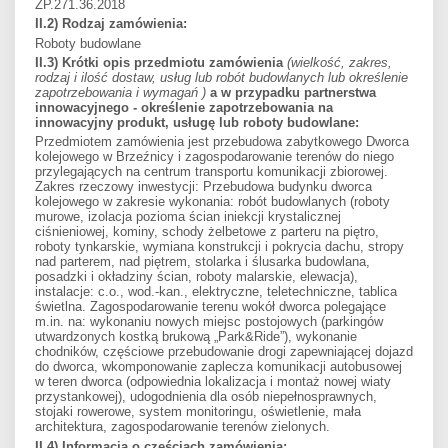
ZP.271.36.2018
II.2) Rodzaj zamówienia:
Roboty budowlane
II.3) Krótki opis przedmiotu zamówienia
(wielkość, zakres,
rodzaj i ilość dostaw, usług lub robót budowlanych lub określenie
zapotrzebowania i wymagań )
a w przypadku partnerstwa
innowacyjnego - określenie zapotrzebowania na
innowacyjny produkt, usługę lub roboty budowlane:
Przedmiotem zamówienia jest przebudowa zabytkowego Dworca
kolejowego w Brzeźnicy i zagospodarowanie terenów do niego
przylegających na centrum transportu komunikacji zbiorowej.
Zakres rzeczowy inwestycji: Przebudowa budynku dworca
kolejowego w zakresie wykonania: robót budowlanych (roboty
murowe, izolacja pozioma ścian iniekcji krystalicznej
ciśnieniowej, kominy, schody żelbetowe z parteru na piętro,
roboty tynkarskie, wymiana konstrukcji i pokrycia dachu, stropy
nad parterem, nad piętrem, stolarka i ślusarka budowlana,
posadzki i okładziny ścian, roboty malarskie, elewacja),
instalacje: c.o., wod.-kan., elektryczne, teletechniczne, tablica
świetlna. Zagospodarowanie terenu wokół dworca polegające
m.in. na: wykonaniu nowych miejsc postojowych (parkingów
utwardzonych kostką brukową „Park&Ride”), wykonanie
chodników, częściowe przebudowanie drogi zapewniającej dojazd
do dworca, wkomponowanie zaplecza komunikacji autobusowej
w teren dworca (odpowiednia lokalizacja i montaż nowej wiaty
przystankowej), udogodnienia dla osób niepełnosprawnych,
stojaki rowerowe, system monitoringu, oświetlenie, mała
architektura, zagospodarowanie terenów zielonych.
II.4) Informacja o częściach zamówienia: