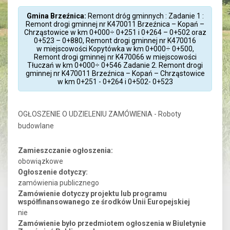
Gmina Brzeźnica:
Remont dróg gminnych : Zadanie 1 :
Remont drogi gminnej nr K470011 Brzeźnica – Kopań –
Chrząstowice w km 0+000÷ 0+251 i 0+264 – 0+502 oraz
0+523 – 0+880, Remont drogi gminnej nr K470016
w miejscowości Kopytówka w km 0+000÷ 0+500,
Remont drogi gminnej nr K470066 w miejscowości
Tłuczań w km 0+000÷ 0+546 Zadanie 2. Remont drogi
gminnej nr K470011 Brzeźnica – Kopań – Chrząstowice
w km 0+251 - 0+264 i 0+502- 0+523
OGŁOSZENIE O UDZIELENIU ZAMÓWIENIA - Roboty
budowlane
Zamieszczanie ogłoszenia:
obowiązkowe
Ogłoszenie dotyczy:
zamówienia publicznego
Zamówienie dotyczy projektu lub programu
współfinansowanego ze środków Unii Europejskiej
nie
Zamówienie było przedmiotem ogłoszenia w Biuletynie