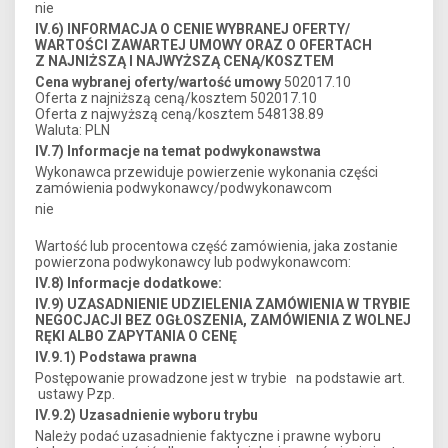
nie
IV.6) INFORMACJA O CENIE WYBRANEJ OFERTY/
WARTOŚCI ZAWARTEJ UMOWY ORAZ O OFERTACH
Z NAJNIŻSZĄ I NAJWYŻSZĄ CENĄ/KOSZTEM
Cena wybranej oferty/wartość umowy
502017.10
Oferta z najniższą ceną/kosztem 502017.10
Oferta z najwyższą ceną/kosztem 548138.89
Waluta: PLN
IV.7) Informacje na temat podwykonawstwa
Wykonawca przewiduje powierzenie wykonania części
zamówienia podwykonawcy/podwykonawcom
nie
Wartość lub procentowa część zamówienia, jaka zostanie
powierzona podwykonawcy lub podwykonawcom:
IV.8) Informacje dodatkowe:
IV.9) UZASADNIENIE UDZIELENIA ZAMÓWIENIA W TRYBIE
NEGOCJACJI BEZ OGŁOSZENIA, ZAMÓWIENIA Z WOLNEJ
RĘKI ALBO ZAPYTANIA O CENĘ
IV.9.1) Podstawa prawna
Postępowanie prowadzone jest w trybie na podstawie art.
ustawy Pzp.
IV.9.2) Uzasadnienie wyboru trybu
Należy podać uzasadnienie faktyczne i prawne wyboru