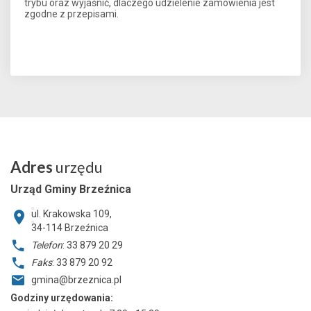
trybu oraz wyjaśnić, dlaczego udzielenie zamówienia jest
zgodne z przepisami.
Adres
urzędu
Urząd Gminy Brzeźnica
ul. Krakowska 109,
34-114
Brzeźnica
Telefon
: 33 879 20 29
Faks
: 33 879 20 92
gmina@brzeznica.pl
Godziny urzędowania: