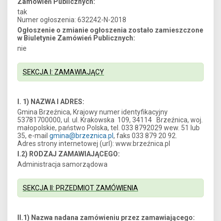
Zamówień Publicznych:
tak
Numer ogłoszenia: 632242-N-2018
Ogłoszenie o zmianie ogłoszenia zostało zamieszczone
w Biuletynie Zamówień Publicznych:
nie
SEKCJA I: ZAMAWIAJĄCY
I. 1) NAZWA I ADRES:
Gmina Brzeźnica, Krajowy numer identyfikacyjny
53781700000, ul. ul. Krakowska 109, 34114 Brzeźnica, woj.
małopolskie, państwo Polska, tel. 033 8792029 wew. 51 lub
35, e-mail
gmina@brzeznica.pl
, faks 033 879 20 92.
Adres strony internetowej (url): www.brzeźnica.pl
I.2) RODZAJ ZAMAWIAJĄCEGO:
Administracja samorządowa
SEKCJA II: PRZEDMIOT ZAMÓWIENIA
II.1) Nazwa nadana zamówieniu przez zamawiającego: