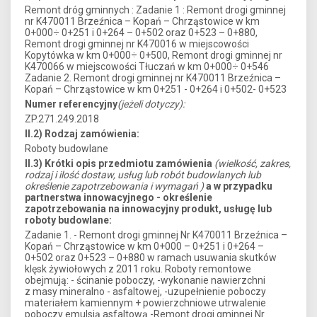
Remont dróg gminnych : Zadanie 1 : Remont drogi gminnej
nr K470011 Brzeźnica – Kopań – Chrząstowice w km
0+000÷ 0+251 i 0+264 – 0+502 oraz 0+523 – 0+880,
Remont drogi gminnej nr K470016 w miejscowości
Kopytówka w km 0+000÷ 0+500, Remont drogi gminnej nr
K470066 w miejscowości Tłuczań w km 0+000÷ 0+546
Zadanie 2. Remont drogi gminnej nr K470011 Brzeźnica –
Kopań – Chrząstowice w km 0+251 - 0+264 i 0+502- 0+523
Numer referencyjny
(jeżeli dotyczy):
ZP.271.249.2018
II.2) Rodzaj zamówienia:
Roboty budowlane
II.3) Krótki opis przedmiotu zamówienia
(wielkość, zakres,
rodzaj i ilość dostaw, usług lub robót budowlanych lub
określenie zapotrzebowania i wymagań )
a w przypadku
partnerstwa innowacyjnego - określenie
zapotrzebowania na innowacyjny produkt, usługę lub
roboty budowlane:
Zadanie 1. - Remont drogi gminnej Nr K470011 Brzeźnica –
Kopań – Chrząstowice w km 0+000 – 0+251 i 0+264 –
0+502 oraz 0+523 – 0+880 w ramach usuwania skutków
klęsk żywiołowych z 2011 roku. Roboty remontowe
obejmują: - ścinanie poboczy, -wykonanie nawierzchni
z masy mineralno - asfaltowej, -uzupełnienie poboczy
materiałem kamiennym + powierzchniowe utrwalenie
poboczy emulsją asfaltową -Remont drogi gminnej Nr