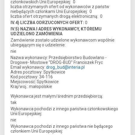
członkowskich Unii Europejskiej: 0
liczba otrzymanych ofert od wykonawców z państw
niebędących członkami Unii Europejskiej: 0
liczba ofert otrzymanych drogą elektroniczną: 0
IV.4) LICZBA ODRZUCONYCH OFERT:
0
IV.5) NAZWA I ADRES WYKONAWCY, KTÓREMU
UDZIELONO ZAMÓWIENIA
Zamówienie zostało udzielone wykonawcom wspólnie
ubiegającym się o udzielenie:
nie
Nazwa wykonawcy: Przedsiębiorstwo Budowlano -
Drogowe- Mostowe "DROG-BUD" Franciszek Fryc
Email wykonawcy:
drog_bud@interia.pl
Adres pocztowy: Spytkowice
Kod pocztowy: 34-116
Miejscowość: Spytkowice
Kraj/woj.: małopolskie
Wykonawca jest małym/średnim przedsiębiorcą:
tak
Wykonawca pochodzi z innego państwa członkowskiego
Unii Europejskiej:
nie
Wykonawca pochodzi z innego państwa nie będącego
członkiem Unii Europejskiej: