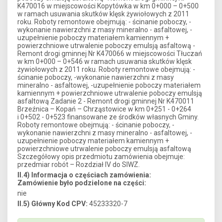
K470016 w miejscowości Kopytówka w km 0+000 – 0+500
w ramach usuwania skutków klęsk żywiołowych z 2011
roku. Roboty remontowe obejmują: - ścinanie poboczy, -
wykonanie nawierzchni z masy mineralno - asfaltowej, -
uzupełnienie poboczy materiałem kamiennym +
powierzchniowe utrwalenie poboczy emulsją asfaltową -
Remont drogi gminnej Nr K470066 w miejscowości Tłuczań
w km 0+000 – 0+546 w ramach usuwania skutków klęsk
żywiołowych z 2011 roku. Roboty remontowe obejmują: -
ścinanie poboczy, -wykonanie nawierzchni z masy
mineralno - asfaltowej, -uzupełnienie poboczy materiałem
kamiennym + powierzchniowe utrwalenie poboczy emulsją
asfaltową Zadanie 2 - Remont drogi gminnej Nr K470011
Brzeźnica – Kopań – Chrząstowice w km 0+251 - 0+264
i 0+502 - 0+523 finansowane ze środków własnych Gminy.
Roboty remontowe obejmują: - ścinanie poboczy, -
wykonanie nawierzchni z masy mineralno - asfaltowej, -
uzupełnienie poboczy materiałem kamiennym +
powierzchniowe utrwalenie poboczy emulsją asfaltową
Szczegółowy opis przedmiotu zamówienia obejmuje:
przedmiar robót – Rozdział IV do SIWZ.
II.4) Informacja o częściach zamówienia:
Zamówienie było podzielone na części:
nie
II.5) Główny Kod CPV:
45233320-7