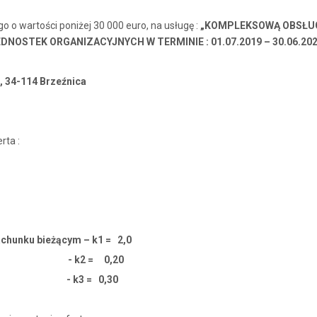
 o wartości poniżej 30 000 euro, na usługę :
„KOMPLEKSOWĄ OBSŁU
EDNOSTEK ORGANIZACYJNYCH W TERMINIE : 01.07.2019 – 30.06.202
, 34-114 Brzeźnica
rta :
achunku bieżącym – k1 = 2,0
ieżącego - k2 = 0,20
endowych - k3 = 0,30