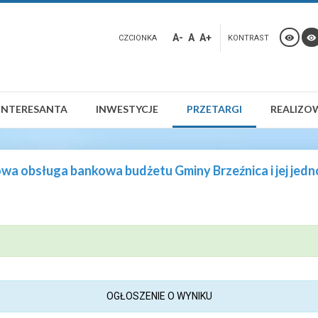
A-
A
A+
CZCIONKA
KONTRAST
INTERESANTA
INWESTYCJE
PRZETARGI
REALIZO
a obsługa bankowa budżetu Gminy Brzeźnica i jej jedn
OGŁOSZENIE O WYNIKU