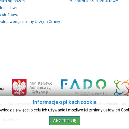
wum ogłoszeń
Formularze kontaktowe
niej chwili
a służbowa
alna wersja strony Urzędu Gminy
Informacje o plikach cookie
uźnia Dostępnych Stron współfinansowany ze środków Ministerstwa Administracji i 
owiedz się więcej o celu ich używania i możliwości zmiany ustawień Coo
astrzeżone.
AKCEPTUJĘ