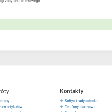
gi zapytania ofertowego.
róty
Kontakty
strony
Sołtysi i rady sołeckie
wum artykułów
Telefony alarmowe