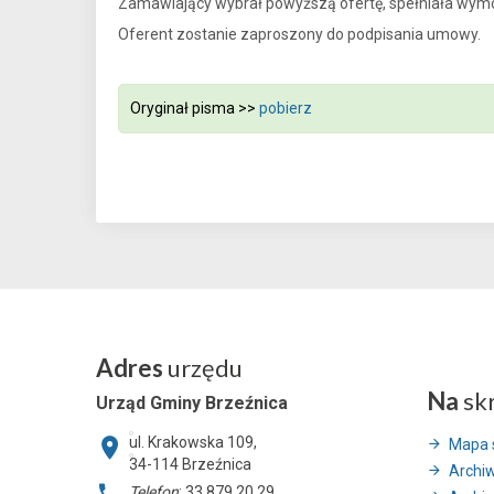
Zamawiający wybrał powyższą ofertę, spełniała wymo
Oferent zostanie zaproszony do podpisania umowy.
Oryginał pisma >>
pobierz
Adres
urzędu
Na
sk
Urząd Gminy Brzeźnica
ul. Krakowska 109,
Mapa 
34-114
Brzeźnica
Archi
Telefon
: 33 879 20 29