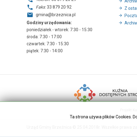
Archi
Faks
: 33 879 20 92
Z ostat
gmina@brzeznica.pl
Poczt
Godziny urzędowania:
Archiw
poniedziałek - wtorek: 7:30 - 15:30
środa: 7:30 - 17:00
czwartek: 7:30 - 15:30
piątek: 7:30 - 14:00
Projekt K
Ta strona używa plików Cookies. D
Urząd Gminy Brzeźnica © 25.04.2018r. Wszelkie prawa z