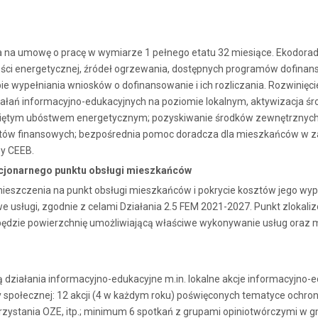
 na umowę o pracę w wymiarze 1 pełnego etatu 32 miesiące. Ekodorad
ości energetycznej, źródeł ogrzewania, dostępnych programów dofinan
wypełniania wniosków o dofinansowanie i ich rozliczania. Rozwinięcie
działań informacyjno-edukacyjnych na poziomie lokalnym, aktywizacja 
ętym ubóstwem energetycznym; pozyskiwanie środków zewnętrznych p
ów finansowych; bezpośrednia pomoc doradcza dla mieszkańców w zakre
zy CEEB.
tacjonarnego punktu obsługi mieszkańców
eszczenia na punkt obsługi mieszkańców i pokrycie kosztów jego wypo
usługi, zgodnie z celami Działania 2.5 FEM 2021-2027. Punkt zloka
będzie powierzchnię umożliwiającą właściwe wykonywanie usług oraz m
iałania informacyjno-edukacyjne m.in. lokalne akcje informacyjno-ed
połecznej: 12 akcji (4 w każdym roku) poświęconych tematyce ochron
orzystania OZE, itp.; minimum 6 spotkań z grupami opiniotwórczymi w 