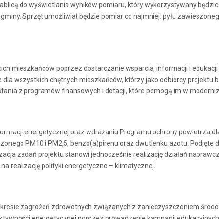
 tablicą do wyświetlania wyników pomiaru, który wykorzystywany będzie
gminy. Sprzęt umożliwiał będzie pomiar co najmniej: pyłu zawieszoneg
kich mieszkańców poprzez dostarczanie wsparcia, informacji i edukacji 
a wszystkich chętnych mieszkańców, którzy jako odbiorcy projektu będ
stania z programów finansowych i dotacji, które pomogą im w modern
formacji energetycznej oraz wdrażaniu Programu ochrony powietrza dl
ieszonego PM10 i PM2,5, benzo(a)pirenu oraz dwutlenku azotu. Podjęte 
izacja zadań projektu stanowi jednocześnie realizację działań napra
a realizację polityki energetyczno – klimatycznej.
kresie zagrożeń zdrowotnych związanych z zanieczyszczeniem środowi
fektywności energetycznej poprzez prowadzenie kampanii edukacyjnych,