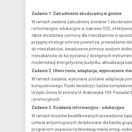
Zadanie 1. Zatrudnienie ekodoradcy w gminie
W ramach zadania zatrudniony zostanie 1 ekodoradca
i informacyjno-edukacyjne w zakresie OZE, efektywn
także doradztwa i pomocy dla mieszkańców w sposobie 
przyjętej strategii ochrony powietrza; prowadzenie 
do mieszkańców; świadczenie pomocy osobom dotkni
mieszkańców do korzystania z dostępnych instrument
modernizacji energetycznej budynku; aktualizacja ba
Zadanie 2. Utworzenie, adaptacja, wyposażenie s
W ramach zadania, wykonana zostanie adaptacja pomi
komputerowego. Punkt świadczyć będzie kompleksowe 
Urzędu Gminy Brzeźnica Ul. Krakowska 109. Posiadał 
i promocyjnych.
Zadanie 3. Działania informacyjno - edukacyjne
W ramach kosztów kwalifikowanych prowadzone będą dz
uchwał antysmogowych dedykowane dla każdej grupy s
programom wsparcia na likwidację niskiej emisji, wyk