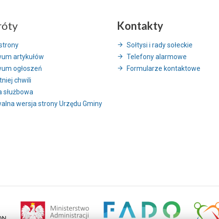
róty
Kontakty
strony
Sołtysi i rady sołeckie
wum artykułów
Telefony alarmowe
wum ogłoszeń
Formularze kontaktowe
niej chwili
a służbowa
alna wersja strony Urzędu Gminy