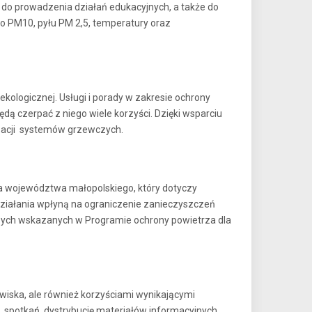
 do prowadzenia działań edukacyjnych, a także do
o PM10, pyłu PM 2,5, temperatury oraz
ekologicznej. Usługi i porady w zakresie ochrony
ą czerpać z niego wiele korzyści. Dzięki wsparciu
izacji systemów grzewczych.
a województwa małopolskiego, który dotyczy
działania wpłyną na ograniczenie zanieczyszczeń
wczych wskazanych w Programie ochrony powietrza dla
ska, ale również korzyściami wynikającymi
 spotkań, dystrybucję materiałów informacyjnych.