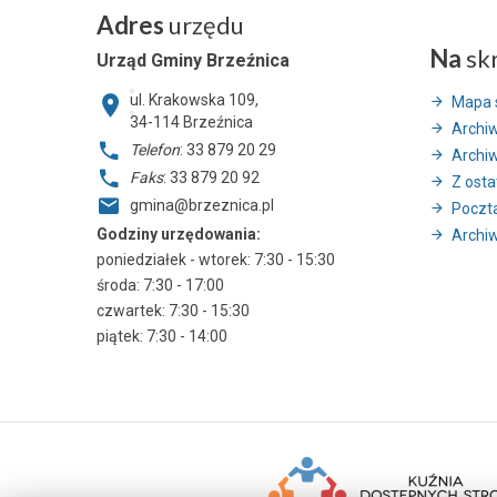
Adres
urzędu
Na
sk
Urząd Gminy Brzeźnica
ul. Krakowska 109,
Mapa 
34-114
Brzeźnica
Archi
Telefon
: 33 879 20 29
Archi
Faks
: 33 879 20 92
Z ostat
gmina@brzeznica.pl
Poczt
Godziny urzędowania:
Archiw
poniedziałek - wtorek: 7:30 - 15:30
środa: 7:30 - 17:00
czwartek: 7:30 - 15:30
piątek: 7:30 - 14:00