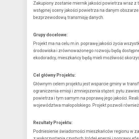
Zakupiony zostanie miernik jakości powietrza wraz z
wstępnej oceny jakości powietrza na danym obszarze 
bezprzewodową transmisję danych.
Grupy docelowe:
Projekt ma na celu m.in. poprawę jakości życia wszyst
środowiska i zrównoważonego rozwoju będą dostępne dl
ekodoradcy, mieszkańcy będą mieli możliwość skorzy
Cel główny Projektu:
Głównym celem projektu jest wsparcie gminy w trans
ograniczenia emisji i zmniejszenia stężeń: pyłu zaw
powietrza i tym samym na poprawę jego jakości. Real
województwa małopolskiego. Projekt pozwoli również n
Rezultaty Projektu:
Podniesienie świadomości mieszkańców regionu w za
z wykorzystania czystych źródeł energii i poprawy e