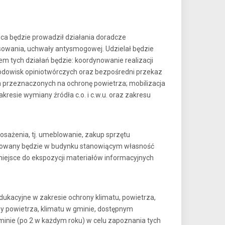
ca będzie prowadził działania doradcze
sowania, uchwały antysmogowej. Udzielał będzie
m tych działań będzie: koordynowanie realizacji
środowisk opiniotwórczych oraz bezpośredni przekaz
rzeznaczonych na ochronę powietrza; mobilizacja
sie wymiany źródła c.o. i c.w.u. oraz zakresu
sażenia, tj. umeblowanie, zakup sprzętu
lizowany będzie w budynku stanowiącym własność
iejsce do ekspozycji materiałów informacyjnych
ukacyjne w zakresie ochrony klimatu, powietrza,
y powietrza, klimatu w gminie, dostępnym
gminie (po 2 w każdym roku) w celu zapoznania tych