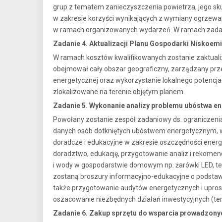
grup z tematem zanieczyszczenia powietrza, jego sk
w zakresie korzyści wynikających z wymiany ogrzewan
w ramach organizowanych wydarzeń. W ramach zadania 
Zadanie 4. Aktualizacji Planu Gospodarki Niskoemi
W ramach kosztów kwalifikowanych zostanie zaktuali
obejmował cały obszar geograficzny, zarządzany prze
energetycznej oraz wykorzystanie lokalnego potencja
zlokalizowane na terenie objętym planem.
Zadanie 5. Wykonanie analizy problemu ubóstwa e
Powołany zostanie zespół zadaniowy ds. ograniczeni
danych osób dotkniętych ubóstwem energetycznym, w
doradcze i edukacyjne w zakresie oszczędności ener
doradztwo, edukację, przygotowanie analiz i rekomen
i wody w gospodarstwie domowym np. żarówki LED, te
zostaną broszury informacyjno-edukacyjne o podstaw
także przygotowanie audytów energetycznych i upro
oszacowanie niezbędnych działań inwestycyjnych (te
Zadanie 6. Zakup sprzętu do wsparcia prowadzonyc