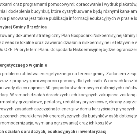
utkami oraz programami pomocowymi; opracowanie i wydruk plakatów, 
ia i docieplenia budynku), które dystrybuowane będą różnymi kanałami
planowana jest także publikacja informacji edukacyjnych w prasie lo
syjnej Gminy Brzeźnica
zowany dokument strategiczny Plan Gospodarki Niskoemisyjnej Gminy B
z władze lokalne oraz zawierać działania niskoemisyjne i efektywnie
łu OZE. Priorytetem Planu Gospodarki Niskoemisyjnej będzie ogranicze
nergetycznego w gminie
a problemu ubóstwa energetycznego na terenie gminy. Zadaniem zespo
raz z propozycjami wsparcia i pomocy dla tych osób. W ramach koszt
gii i wody dla co najmniej 50 gospodarstw domowych dotkniętych ubó
dacji. W ramach działań doradczych i edukacyjnych zakupione zostaną
rmostaty grzejnikowe, perlatory, reduktory prysznicowe, ekrany zagr
owych zasadach oszczędności energii w domu korzyściach płynących z 
szczonych charakterystyk energetycznych dla budynków osób dotknię
rmomodernizacja, wymiana ogrzewania) oraz ich kosztów.
h działań doradczych, edukacyjnych i inwentaryzacji