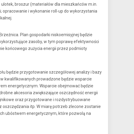
ulotek, broszur (materiałów dla mieszkańców m.in.
; opracowanie i wykonanie roll-up do wykorzystania
kalnej.
rzeźnica. Plan gospodarki niskoemisyjnej będzie
 wykorzystujące zasoby, w tym poprawę efektywności
nie końcowego zużycia energii przez podmioty
łu będzie przygotowanie szczegółowej analizy i bazy
ów kwalifikowanych prowadzone będzie wsparcie
stwem energetycznym. Wsparcie obejmować będzie
 drobne akcesoria zwiększające oszczędność energii
zejnikowe oraz przygotowane i rozdystrybuowane
oszczędzania itp. W miarę potrzeb zlecone zostanie
tych ubóstwem energetycznym, które pozwolą na