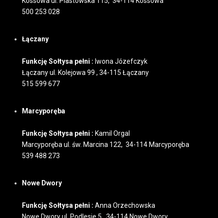
Kossowa ul. Piastowska 115, 34-114 Kossowa
500 253 028
Łączany
Funkcję Sołtysa pełni :
Iwona Józefczyk
Łączany ul. Kolejowa 99 , 34-115 Łączany
515 599 677
Marcyporęba
Funkcję Sołtysa pełni :
Kamil Orgal
Marcyporęba ul. św. Marcina 122, 34-114 Marcyporęba
539 488 273
Nowe Dwory
Funkcję Sołtysa pełni :
Anna Orzechowska
Nowe Dwory ul. Podlesie 5, 34-114 Nowe Dwory