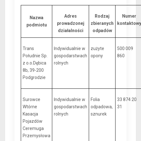
Adres
Rodzaj
Numer
Nazwa
prowadzonej
zbieranych
kontaktow
podmiotu
działalności
odpadów
Trans
Indywidualnie w
zużyte
500 009
Południe Sp.
gospodarstwach
opony
860
z o.o.Dębica
rolnych
8b, 39-200
Podgrodzie
Surowce
Indywidualnie w
Folia
33 874 20
Wtórne
gospodarstwach
odpadowa,
31
Kasacja
rolnych
sznurek
Pojazdów
Ceremuga
Przemysłowa