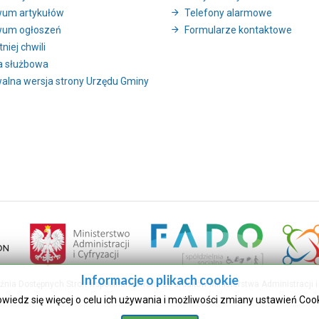
wum artykułów
Telefony alarmowe
wum ogłoszeń
Formularze kontaktowe
niej chwili
a służbowa
alna wersja strony Urzędu Gminy
Informacje o plikach cookie
uźnia Dostępnych Stron współfinansowany ze środków Ministerstwa Administracji i 
owiedz się więcej o celu ich używania i możliwości zmiany ustawień Coo