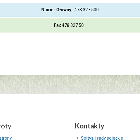
Numer Główny :
478 327 500
Fax 478 327 501
róty
Kontakty
strony
Sołtysi i rady sołeckie