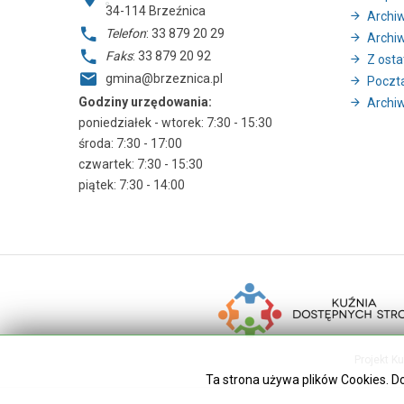
34-114
Brzeźnica
Archi
Telefon
: 33 879 20 29
Archi
Faks
: 33 879 20 92
Z ostat
gmina@brzeznica.pl
Poczt
Godziny urzędowania:
Archiw
poniedziałek - wtorek: 7:30 - 15:30
środa: 7:30 - 17:00
czwartek: 7:30 - 15:30
piątek: 7:30 - 14:00
Projekt K
Ta strona używa plików Cookies. D