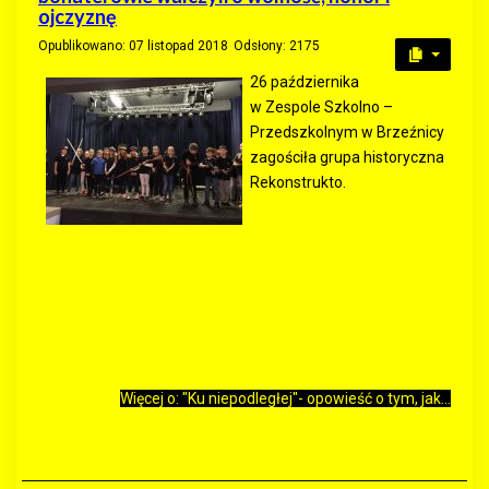
ojczyznę
Opublikowano: 07 listopad 2018
Odsłony: 2175
26 października
w Zespole Szkolno –
Przedszkolnym w Brzeźnicy
zagościła grupa historyczna
Rekonstrukto.
Więcej o: "Ku niepodległej"- opowieść o tym, jak...