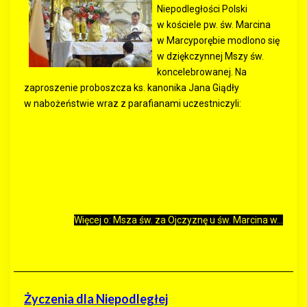
Niepodległości Polski
w kościele pw. św. Marcina
w Marcyporębie modlono się
w dziękczynnej Mszy św.
koncelebrowanej. Na
zaproszenie proboszcza ks. kanonika Jana Giądły
w nabożeństwie wraz z parafianami uczestniczyli:
Więcej o: Msza św. za Ojczyznę u św. Marcina w...
Życzenia dla Niepodległej