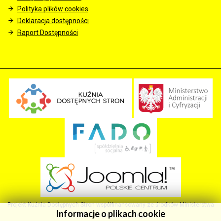
Polityka plików cookies
Deklaracja dostępności
Raport Dostępności
Projekt Kuźnia Dostępnych Stron współfinansowany ze środków Ministerstwa
Informacje o plikach cookie
Administracji i Cyfryzacji