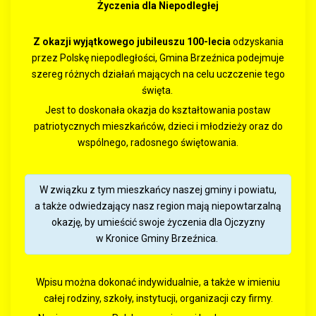
Życzenia dla Niepodległej
Z okazji wyjątkowego jubileuszu 100-lecia
odzyskania
przez Polskę niepodległości, Gmina Brzeźnica podejmuje
szereg różnych działań mających na celu uczczenie tego
święta.
Jest to doskonała okazja do kształtowania postaw
patriotycznych mieszkańców, dzieci i młodzieży oraz do
wspólnego, radosnego świętowania.
W związku z tym mieszkańcy naszej gminy i powiatu,
a także odwiedzający nasz region mają niepowtarzalną
okazję, by umieścić swoje życzenia dla Ojczyzny
w Kronice Gminy Brzeźnica.
Wpisu można dokonać indywidualnie, a także w imieniu
całej rodziny, szkoły, instytucji, organizacji czy firmy.