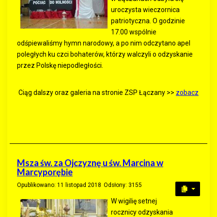
uroczysta wieczornica
patriotyczna. O godzinie
17.00 wspólnie
odśpiewaliśmy hymn narodowy, a po nim odczytano apel
poległych ku czci bohaterów, którzy walczyli o odzyskanie
przez Polskę niepodległości.
Ciąg dalszy oraz galeria na stronie ZSP Łączany >>
zobacz
Msza św. za Ojczyznę u św. Marcina w
Marcyporębie
Opublikowano: 11 listopad 2018
Odsłony: 3155
W wigilię setnej
rocznicy odzyskania