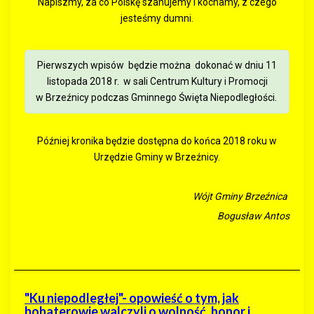
Napiszmy, za co Polskę szanujemy i kochamy, z czego
jesteśmy dumni.
Pierwszych wpisów będzie można dokonać w dniu 11
listopada 2018 r. w sali Centrum Kultury i Promocji
w Brzeźnicy podczas Gminnego Święta Niepodległości.
Później kronika będzie dostępna do końca 2018 roku w
Urzędzie Gminy w Brzeźnicy.
Wójt Gminy Brzeźnica
Bogusław Antos
"Ku niepodległej"- opowieść o tym, jak
bohaterowie walczyli o wolność, honor i