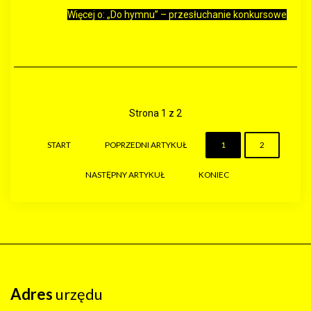
Więcej o: „Do hymnu” – przesłuchanie konkursowe
Strona 1 z 2
START
POPRZEDNI ARTYKUŁ
1
2
NASTĘPNY ARTYKUŁ
KONIEC
Adres
urzędu