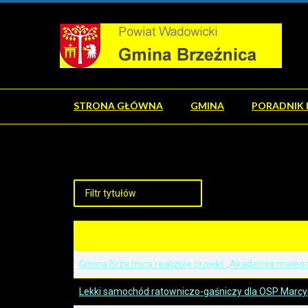
STRONA GŁÓWNA
GMINA
PORADNIK 
Gmina Brzeźnica realizuje projekt „Akademia małego 
Lekki samochód ratowniczo-gaśniczy dla OSP Marc