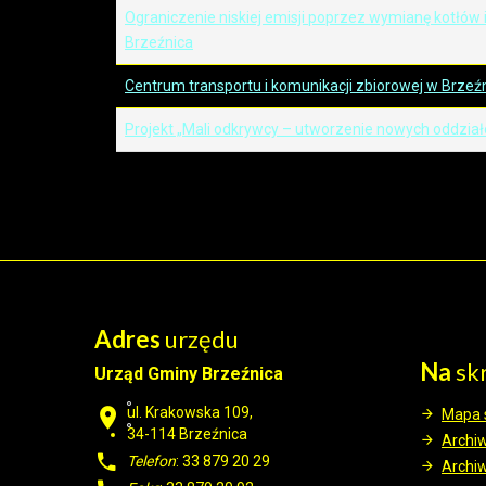
Ograniczenie niskiej emisji poprzez wymianę kotłów
Brzeźnica
Centrum transportu i komunikacji zbiorowej w Brzeź
Projekt „Mali odkrywcy – utworzenie nowych oddzia
Adres
urzędu
Na
sk
Urząd Gminy Brzeźnica
ul. Krakowska 109,
Mapa 
34-114
Brzeźnica
Archi
Telefon
: 33 879 20 29
Archi