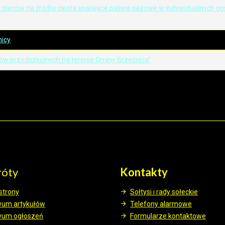
 i pieców na źródła ciepła spalające paliwa gazowe w indywidualnych
nicy
łów przedszkolnych na terenie Gminy Brzeźnica”
róty
Kontakty
strony
Sołtysi i rady sołeckie
wum artykułów
Telefony alarmowe
wum ogłoszeń
Formularze kontaktowe