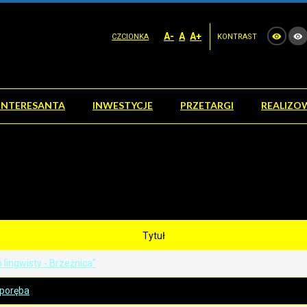
A-
A
A+
CZCIONKA
KONTRAST
INTERESANTA
INWESTYCJE
PRZETARGI
REALIZO
Tytuł
lingwisty - Brzeźnica”
yporęba