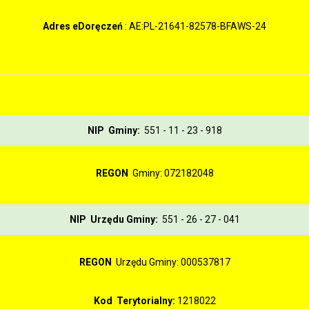
Adres eDoręczeń
: AE:PL-21641-82578-BFAWS-24
NIP Gminy:
551 - 11 - 23 - 918
REGON
Gminy: 072182048
NIP Urzędu Gminy:
551 - 26 - 27 - 041
REGON
Urzędu Gminy: 000537817
Kod Terytorialny:
1218022