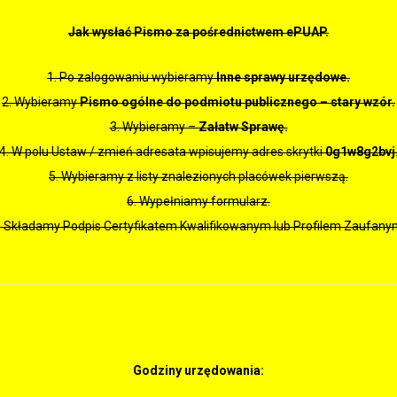
Jak wysłać Pismo za pośrednictwem ePUAP.
1. Po zalogowaniu wybieramy
Inne sprawy urzędowe.
2. Wybieramy
Pismo ogólne do podmiotu publicznego – stary wzór.
3. Wybieramy –
Załatw Sprawę.
4. W polu Ustaw / zmień adresata wpisujemy adres skrytki
0g1w8g2bvj
5. Wybieramy z listy znalezionych placówek pierwszą.
6. Wypełniamy formularz.
. Składamy Podpis Certyfikatem Kwalifikowanym lub Profilem Zaufany
Godziny urzędowania: