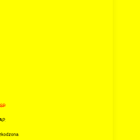
ESP
AP.
zkodzona.