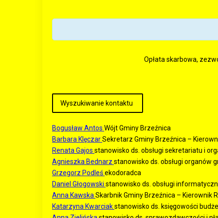
Opłata skarbowa, zezwol
Bogusław Antos
Wójt Gminy Brzeźnica
Barbara Klęczar
Sekretarz Gminy Brzeźnica – Kierown
Renata Gajos
stanowisko ds. obsługi sekretariatu i o
Agnieszka Bednarz
stanowisko ds. obsługi organów gmi
Grzegorz Podleś
ekodoradca
Daniel Głogowski
stanowisko ds. obsługi informatyczn
Anna Kawska
Skarbnik Gminy Brzeźnica – Kierownik 
Katarzyna Kwarciak
stanowisko ds. księgowości budż
Anna Zielińska
stanowisko ds. sprawozdawczości i pł