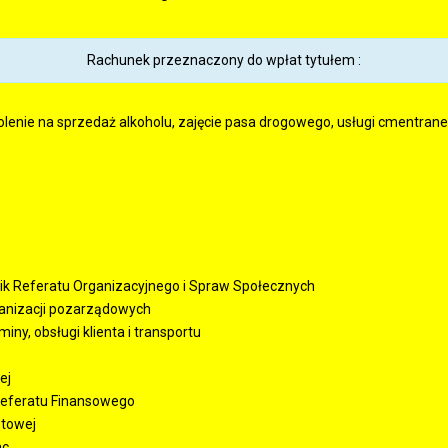
Rachunek przeznaczony do wpłat tytułem :
enie na sprzedaż alkoholu, zajęcie pasa drogowego, usługi cmentrane,
ik Referatu Organizacyjnego i Spraw Społecznych
rganizacji pozarządowych
ny, obsługi klienta i transportu
ej
Referatu Finansowego
etowej
ac