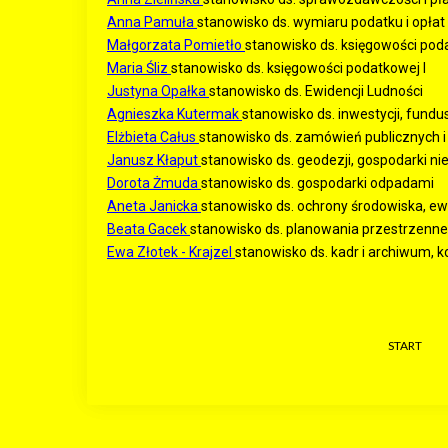
Anna Pamuła
stanowisko ds. wymiaru podatku i opłat
Małgorzata Pomietło
stanowisko ds. księgowości poda
Maria Śliz
stanowisko ds. księgowości podatkowej I
Justyna Opałka
stanowisko ds. Ewidencji Ludności
Agnieszka Kutermak
stanowisko ds. inwestycji, fund
Elżbieta Całus
stanowisko ds. zamówień publicznych 
Janusz Kłaput
stanowisko ds. geodezji, gospodarki n
Dorota Żmuda
stanowisko ds. gospodarki odpadami
Aneta Janicka
stanowisko ds. ochrony środowiska, ewi
Beata Gacek
stanowisko ds. planowania przestrzenn
Ewa Złotek - Krajzel
stanowisko ds. kadr i archiwum, k
START