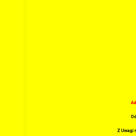
Ad
Od
Z Uwagi 