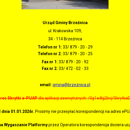
Urząd Gminy Brzeźnica
ul. Krakowska 109,
34 - 114 Brzeźnica
Telefon nr 1:
33/ 879 - 20 - 29
Telefon nr 2:
33/ 879 - 20 - 25
Fax nr 1:
33/ 879 - 20 - 92
Fax nr 2:
33/ 472 - 02 - 33
email:
gmina@brzeznica.pl
res Skrytki e-PUAP
dla aplikacji zewnętrznych: /0g1w8g2bvj/Skrytka
 dnia 01.01.2026r.
Prosimy nie przesyłać korespondencji na adres ePU
na Wygaszanie Platformy
przez Operatora korespondencja dociera us