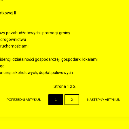
tkowej II
uszy pozabudżetowych i promocji gminy
i drogownictwa
ieruchomościami
dencji działalności gospodarczej, gospodarki lokalami
ego
oncesji alkoholowych, dopłat paliwowych.
Strona 1 z 2
POPRZEDNI ARTYKUŁ
1
2
NASTĘPNY ARTYKUŁ