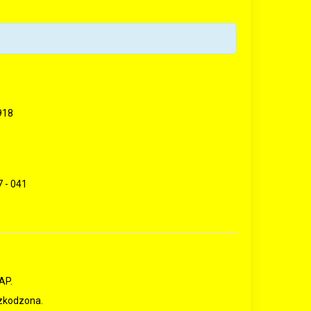
918
7 - 041
AP.
zkodzona.