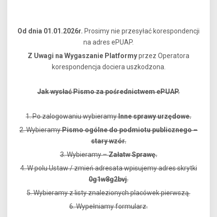
Od dnia 01.01.2026r.
Prosimy nie przesyłać korespondencji
na adres ePUAP.
Z Uwagi na Wygaszanie Platformy
przez Operatora
korespondencja dociera uszkodzona.
Jak wysłać Pismo za pośrednictwem ePUAP.
1. Po zalogowaniu wybieramy
Inne sprawy urzędowe.
2. Wybieramy
Pismo ogólne do podmiotu publicznego –
stary wzór.
3. Wybieramy –
Załatw Sprawę.
4. W polu Ustaw / zmień adresata wpisujemy adres skrytki
0g1w8g2bvj
.
5. Wybieramy z listy znalezionych placówek pierwszą.
6. Wypełniamy formularz.