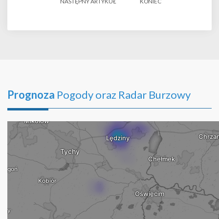
NASTĘPNY ARTYKUŁ
KONIEC
Prognoza
Pogody oraz Radar Burzowy