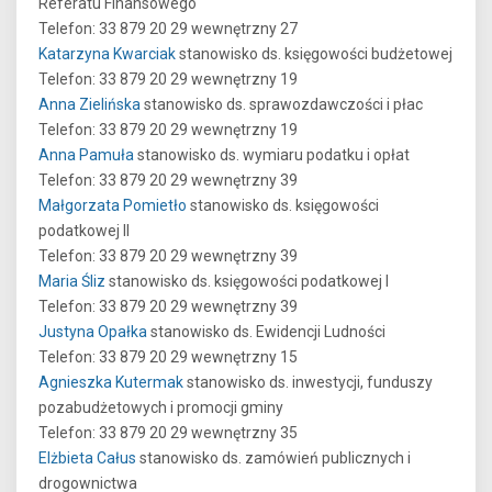
Referatu Finansowego
Telefon: 33 879 20 29 wewnętrzny 27
Katarzyna Kwarciak
stanowisko ds. księgowości budżetowej
Telefon: 33 879 20 29 wewnętrzny 19
Anna Zielińska
stanowisko ds. sprawozdawczości i płac
Telefon: 33 879 20 29 wewnętrzny 19
Anna Pamuła
stanowisko ds. wymiaru podatku i opłat
Telefon: 33 879 20 29 wewnętrzny 39
Małgorzata Pomietło
stanowisko ds. księgowości
podatkowej II
Telefon: 33 879 20 29 wewnętrzny 39
Maria Śliz
stanowisko ds. księgowości podatkowej I
Telefon: 33 879 20 29 wewnętrzny 39
Justyna Opałka
stanowisko ds. Ewidencji Ludności
Telefon: 33 879 20 29 wewnętrzny 15
Agnieszka Kutermak
stanowisko ds. inwestycji, funduszy
pozabudżetowych i promocji gminy
Telefon: 33 879 20 29 wewnętrzny 35
Elżbieta Całus
stanowisko ds. zamówień publicznych i
drogownictwa