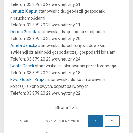
Telefon: 33 879 20 29 wewnętrzny 51
Janusz Kłaput
stanowisko ds. geodezji, gospodarki
nieruchomościami
Telefon: 33 879 20 29 wewnętrzny 11
Dorota Żmuda
stanowisko ds. gospodarki odpadami
Telefon: 33 879 20 29 wewnętrzny 20
Aneta Janicka
stanowisko ds. ochrony środowiska,
ewidencji działalności gospodarczej, gospodarki lokalami
Telefon: 33 879 20 29 wewnętrzny 24
Beata Gacek
stanowisko ds. planowania przestrzennego
Telefon: 33 879 20 29 wewnętrzny 18
Ewa Złotek - Krajzel
stanowisko ds. kadr i archiwum,
koncesji alkoholowych, dopłat paliwowych.
Telefon: 33 879 20 29 wewnętrzny 22
Strona 1 z 2
START
POPRZEDNI ARTYKUŁ
1
2