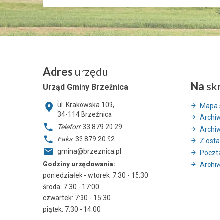
Adres
urzędu
Na
sk
Urząd Gminy Brzeźnica
ul. Krakowska 109,
Mapa 
34-114
Brzeźnica
Archi
Telefon
: 33 879 20 29
Archi
Faks
: 33 879 20 92
Z ostat
gmina@brzeznica.pl
Poczt
Godziny urzędowania:
Archiw
poniedziałek - wtorek: 7:30 - 15:30
środa: 7:30 - 17:00
czwartek: 7:30 - 15:30
piątek: 7:30 - 14:00