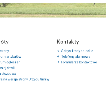
róty
Kontakty
strony
Sołtysi i rady sołeckie
wum artykułów
Telefony alarmowe
wum ogłoszeń
Formularze kontaktowe
niej chwili
a służbowa
alna wersja strony Urzędu Gminy