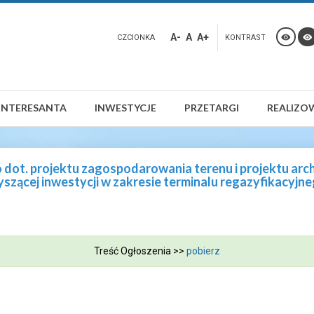
A-
A
A+
CZCIONKA
KONTRAST
INTERESANTA
INWESTYCJE
PRZETARGI
REALIZO
ot. projektu zagospodarowania terenu i projektu ar
yszącej inwestycji w zakresie terminalu regazyfikacyj
Treść Ogłoszenia >>
pobierz