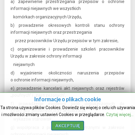
a) zapewnienie przestrzegania przepisów o ochronie
informacji niejawnych we wszystkich
komórkach organizacyjnych Urzędu,
b) prowadzenie okresowych kontroli stanu ochrony
informacji niejawnych oraz przestrzegania
przez pracowników Urzędu przepisów w tym zakresie,
c) organizowanie i prowadzenie szkoleń pracowników
Urzędu w zakresie ochrony informacji
niejawnych
d) wyjaśnienie okoliczności naruszenia przepisów
o ochronie informacji niejawnych,
e) prowadzenie kancelarii akt niejawnych oraz rejestrów
„poufnych” i „zastrzeżonych”,
Informacje o plikach cookie
f) prowadzenie ewidencji osób dopuszczonych do
Ta strona używa plików Cookies. Dowiedz się więcej o celu ich używania
informacji niejawnych oraz aktualizacja
i możliwości zmiany ustawień Cookies w przeglądarce.
Czytaj więcej...
wykazów stanowisk,
AKCEPTUJĘ
g) współpraca z podmiotami zewnętrznymi w zakresie
ochrony informacji niejawnych,