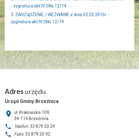
- sygnatura akt IV GNs 12/14
3. ZARZĄDZENIE / WEZWANIE z dnia 02.02.2016r. -
sygnatura akt IV GNs 12/14
Adres
urzędu
Urząd Gminy Brzeźnica
ul. Krakowska 109,
34-114
Brzeźnica
Telefon
: 33 879 20 29
Faks
: 33 879 20 92