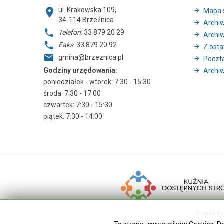
ul. Krakowska 109,
Mapa 
34-114
Brzeźnica
Archi
Telefon
: 33 879 20 29
Archi
Faks
: 33 879 20 92
Z ostat
gmina@brzeznica.pl
Poczt
Godziny urzędowania:
Archiw
poniedziałek - wtorek: 7:30 - 15:30
środa: 7:30 - 17:00
czwartek: 7:30 - 15:30
piątek: 7:30 - 14:00
Projekt K