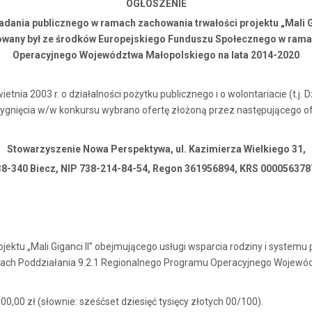
OGŁOSZENIE
zadania publicznego w ramach zachowania trwałości projektu „Mali G
nsowany był ze środków Europejskiego Funduszu Społecznego w ram
Operacyjnego Województwa Małopolskiego na lata 2014-2020
ietnia 2003 r. o działalności pożytku publicznego i o wolontariacie (t.j. D
zygnięcia w/w konkursu wybrano ofertę złożoną przez następującego of
Stowarzyszenie Nowa Perspektywa, ul. Kazimierza Wielkiego 31,
38-340 Biecz, NIP 738-214-84-54, Regon 361956894, KRS 000056378
ektu „Mali Giganci II” obejmującego usługi wsparcia rodziny i systemu 
ach Poddziałania 9.2.1 Regionalnego Programu Operacyjnego Wojewód
00,00 zł (słownie: sześćset dziesięć tysięcy złotych 00/100).