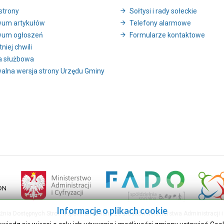
strony
Sołtysi i rady sołeckie
wum artykułów
Telefony alarmowe
wum ogłoszeń
Formularze kontaktowe
niej chwili
a służbowa
alna wersja strony Urzędu Gminy
Informacje o plikach cookie
uźnia Dostępnych Stron współfinansowany ze środków Ministerstwa Administracji i 