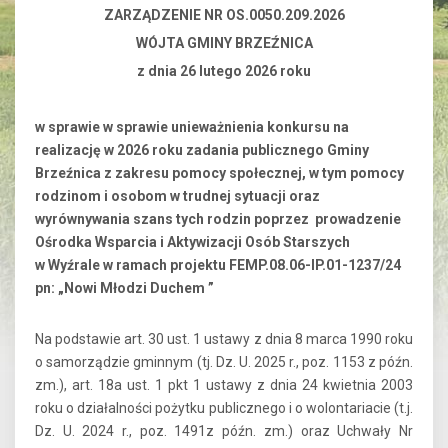
ZARZĄDZENIE NR OS.0050.209.2026
WÓJTA GMINY BRZEŹNICA
z dnia 26 lutego 2026 roku
w sprawie w sprawie unieważnienia konkursu na
realizację w 2026 roku zadania publicznego Gminy
Brzeźnica z zakresu pomocy społecznej, w tym pomocy
rodzinom i osobom w trudnej sytuacji oraz
wyrównywania szans tych rodzin poprzez prowadzenie
Ośrodka Wsparcia i Aktywizacji Osób Starszych
w Wyźrale w ramach projektu FEMP.08.06-IP.01-1237/24
pn: „Nowi Młodzi Duchem ”
Na podstawie art. 30 ust. 1 ustawy z dnia 8 marca 1990 roku
o samorządzie gminnym (tj. Dz. U. 2025 r., poz. 1153 z późn.
zm.), art. 18a ust. 1 pkt 1 ustawy z dnia 24 kwietnia 2003
roku o działalności pożytku publicznego i o wolontariacie (t.j.
Dz. U. 2024 r., poz. 1491z późn. zm.) oraz Uchwały Nr