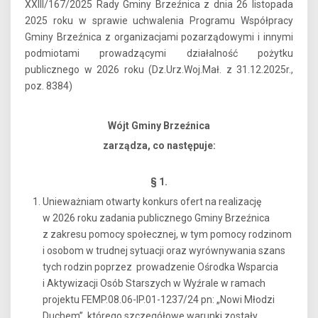
XXIII/167/2025 Rady Gminy Brzeźnica z dnia 26 listopada
2025 roku w sprawie uchwalenia Programu Współpracy
Gminy Brzeźnica z organizacjami pozarządowymi i innymi
podmiotami prowadzącymi działalność pożytku
publicznego w 2026 roku (Dz.Urz.Woj.Mał. z 31.12.2025r.,
poz. 8384)
Wójt Gminy Brzeźnica
zarządza, co następuje:
§ 1.
Unieważniam otwarty konkurs ofert na realizację
w 2026 roku zadania publicznego Gminy Brzeźnica
z zakresu pomocy społecznej, w tym pomocy rodzinom
i osobom w trudnej sytuacji oraz wyrównywania szans
tych rodzin poprzez prowadzenie Ośrodka Wsparcia
i Aktywizacji Osób Starszych w Wyźrale w ramach
projektu FEMP.08.06-IP.01-1237/24 pn: „Nowi Młodzi
Duchem”, którego szczegółowe warunki zostały