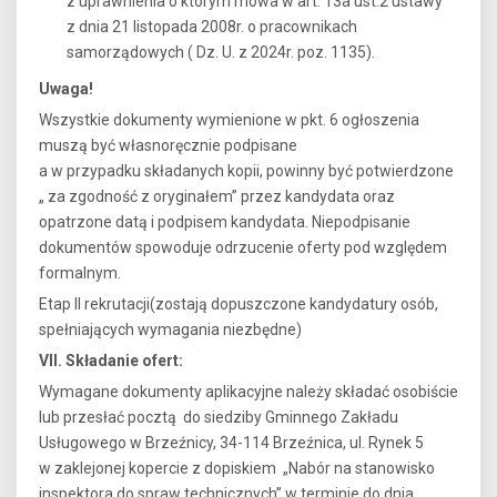
z uprawnienia o którym mowa w art. 13a ust.2 ustawy
z dnia 21 listopada 2008r. o pracownikach
samorządowych ( Dz. U. z 2024r. poz. 1135).
Uwaga!
Wszystkie dokumenty wymienione w pkt. 6 ogłoszenia
muszą być własnoręcznie podpisane
a w przypadku składanych kopii, powinny być potwierdzone
„ za zgodność z oryginałem” przez kandydata oraz
opatrzone datą i podpisem kandydata. Niepodpisanie
dokumentów spowoduje odrzucenie oferty pod względem
formalnym.
Etap II rekrutacji(zostają dopuszczone kandydatury osób,
spełniających wymagania niezbędne)
VII. Składanie ofert:
Wymagane dokumenty aplikacyjne należy składać osobiście
lub przesłać pocztą do siedziby Gminnego Zakładu
Usługowego w Brzeźnicy, 34-114 Brzeźnica, ul. Rynek 5
w zaklejonej kopercie z dopiskiem „Nabór na stanowisko
inspektora do spraw technicznych” w terminie do dnia