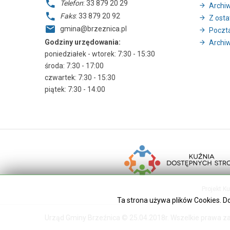
Telefon
: 33 879 20 29
Archi
Faks
: 33 879 20 92
Z ostat
gmina@brzeznica.pl
Poczt
Godziny urzędowania:
Archiw
poniedziałek - wtorek: 7:30 - 15:30
środa: 7:30 - 17:00
czwartek: 7:30 - 15:30
piątek: 7:30 - 14:00
Projekt K
Ta strona używa plików Cookies. D
Urząd Gminy Brzeźnica © 25.04.2018r. Wszelkie prawa z