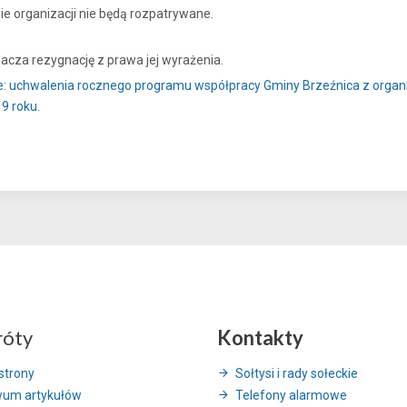
ie organizacji nie będą rozpatrywane.
acza rezygnację z prawa jej wyrażenia.
ie: uchwalenia rocznego programu współpracy Gminy Brzeźnica z org
9 roku.
róty
Kontakty
strony
Sołtysi i rady sołeckie
wum artykułów
Telefony alarmowe