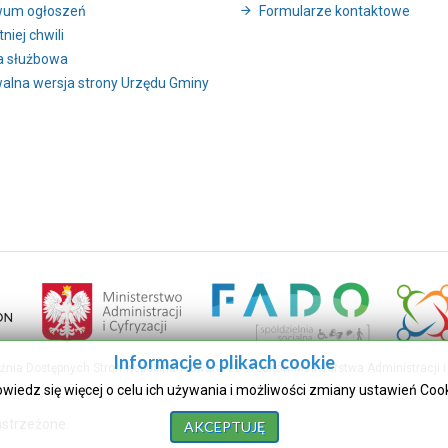
wum ogłoszeń
Formularze kontaktowe
niej chwili
a służbowa
alna wersja strony Urzędu Gminy
Informacje o plikach cookie
uźnia Dostępnych Stron współfinansowany ze środków Ministerstwa Administracji i 
owiedz się więcej o celu ich używania i możliwości zmiany ustawień Coo
astrzeżone.
AKCEPTUJĘ