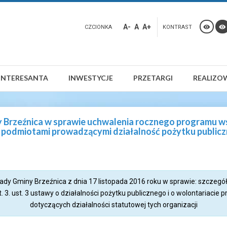
A-
A
A+
CZCIONKA
KONTRAST
INTERESANTA
INWESTYCJE
PRZETARGI
REALIZO
 Brzeźnica w sprawie uchwalenia rocznego programu w
 podmiotami prowadzącymi działalność pożytku public
dy Gminy Brzeźnica z dnia 17 listopada 2016 roku w sprawie: szczeg
. ust. 3 ustawy o działalności pożytku publicznego i o wolontariaci
dotyczących działalności statutowej tych organizacji