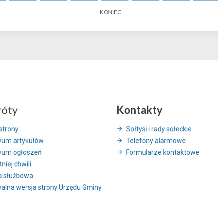
KONIEC
róty
Kontakty
strony
Sołtysi i rady sołeckie
wum artykułów
Telefony alarmowe
wum ogłoszeń
Formularze kontaktowe
niej chwili
a służbowa
alna wersja strony Urzędu Gminy