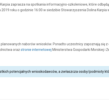
Karpia zaprasza na spotkania informacyjno-szkoleniowe, które odbędą s
 2019 roku o godzinie 16:00 w siedzibie Stowarzyszenia Dolina Karpia w
t. planowanych naborów wniosków. Ponadto uczestnicy zapoznają się 
Rolnictwa oraz
stronie internetowej
Ministerstwa Gospodarki Morskiej i Ż
tkich potencjalnych wnioskodawców, a zwłaszcza osoby/podmioty któr