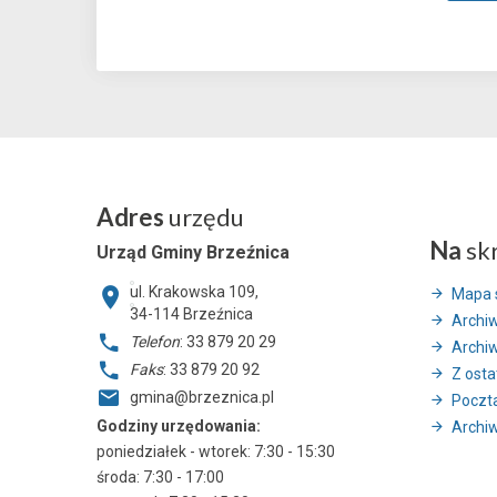
Adres
urzędu
Na
sk
Urząd Gminy Brzeźnica
ul. Krakowska 109,
Mapa 
34-114
Brzeźnica
Archi
Telefon
: 33 879 20 29
Archi
Faks
: 33 879 20 92
Z ostat
gmina@brzeznica.pl
Poczt
Godziny urzędowania:
Archiw
poniedziałek - wtorek: 7:30 - 15:30
środa: 7:30 - 17:00