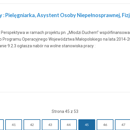
 : Pielęgniarka, Asystent Osoby Niepełnosprawnej, Fiz
Perspektywa w ramach projektu pn. „Młodzi Duchem” współfinansowa
 Programu Operacyjnego Województwa Małopolskiego na lata 2014-2020
anie 9.2.3 ogłasza nabór na wolne stanowiska pracy :
Strona 45 z 53
41
42
43
44
45
46
47