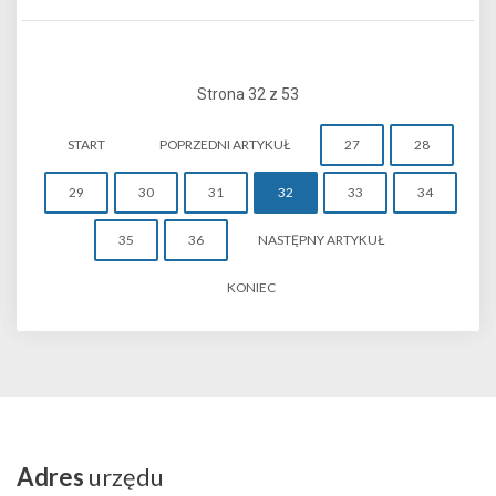
Strona 32 z 53
START
POPRZEDNI ARTYKUŁ
27
28
29
30
31
32
33
34
35
36
NASTĘPNY ARTYKUŁ
KONIEC
Adres
urzędu