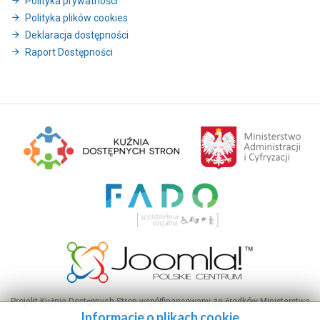
Polityka prywatności
Polityka plików cookies
Deklaracja dostępności
Raport Dostępności
Projekt Kuźnia Dostępnych Stron współfinansowany ze środków Ministerstwa
Informacje o plikach cookie
Administracji i Cyfryzacji