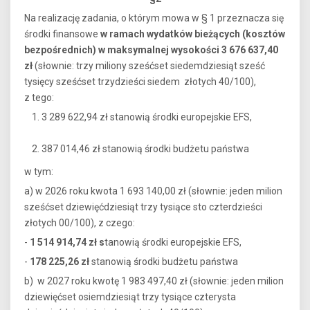
Na realizację zadania, o którym mowa w § 1 przeznacza się
środki finansowe
w ramach wydatków bieżących (kosztów
bezpośrednich) w maksymalnej wysokości 3 676 637,40
zł
(słownie: trzy miliony sześćset siedemdziesiąt sześć
tysięcy sześćset trzydzieści siedem złotych 40/100),
z tego:
3 289 622,94 zł stanowią środki europejskie EFS,
387 014,46 zł stanowią środki budżetu państwa
w tym:
a) w 2026 roku kwota 1 693 140,00 zł (słownie: jeden milion
sześćset dziewięćdziesiąt trzy tysiące sto czterdzieści
złotych 00/100), z czego:
-
1 514 914,74 zł s
tanowią środki europejskie EFS,
-
178 225,26 zł
stanowią środki budżetu państwa
b) w 2027 roku kwotę 1 983 497,40 zł (słownie: jeden milion
dziewięćset osiemdziesiąt trzy tysiące czterysta