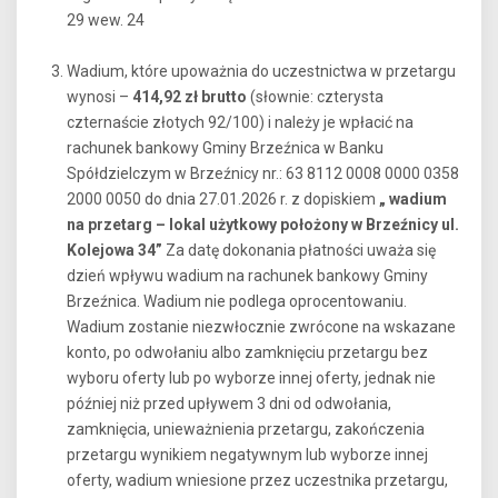
29 wew. 24
Wadium, które upoważnia do uczestnictwa w przetargu
wynosi –
414,92 zł brutto
(słownie: czterysta
czternaście złotych 92/100) i należy je wpłacić na
rachunek bankowy Gminy Brzeźnica w Banku
Spółdzielczym w Brzeźnicy nr.: 63 8112 0008 0000 0358
2000 0050 do dnia 27.01.2026 r. z dopiskiem
„ wadium
na przetarg – lokal użytkowy położony w Brzeźnicy ul.
Kolejowa 34”
Za datę dokonania płatności uważa się
dzień wpływu wadium na rachunek bankowy Gminy
Brzeźnica. Wadium nie podlega oprocentowaniu.
Wadium zostanie niezwłocznie zwrócone na wskazane
konto, po odwołaniu albo zamknięciu przetargu bez
wyboru oferty lub po wyborze innej oferty, jednak nie
później niż przed upływem 3 dni od odwołania,
zamknięcia, unieważnienia przetargu, zakończenia
przetargu wynikiem negatywnym lub wyborze innej
oferty, wadium wniesione przez uczestnika przetargu,