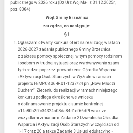
publicznego w 2026 roku (Dz.Urz.Woj.Mał. z 31.12.2025r.,
poz. 8384)
Wójt Gminy Brzeźnica
zarządza, co następuje:
§1
Ogłaszam otwarty konkurs ofert na realizację w latach
2026-2027 zadania publicznego Gminy Brzeźnica
z zakresu pomocy społecznej, w tym pomocy rodzinom
i osobom w trudnej sytuacji oraz wyrównywania szans
tych rodzin poprzez prowadzenie Ośrodka Wsparcia
i Aktywizacji Osób Starszych w Wyźrale w ramach
projektu FEMP.08.06-IP.01-1237/24 pn: „Nowi Młodzi
Duchem”. Zleceniu do realizacji w ramach niniejszego
konkursu podlega określone we wniosku
o dofinansowanie projektu o sumie kontrolnej
a1fa80b2ffc34324a08da84d1cf66df9 wraz ze
wszystkimi zmianami: Zadanie 2 Działalność Ośrodka
Wsparcia i Aktywizacji Osób Starszych w częściach od
1-17 oraz 20 a także Zadanie 3 Usługi edukacyjno -