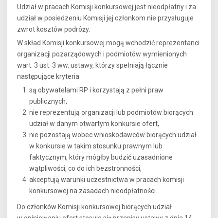
Udział w pracach Komisji konkursowej jest nieodpłatny i za
udział w posiedzeniu Komisji jej członkom nie przysługuje
zwrot kosztów podróży.
W skład Komisji konkursowej mogą wchodzić reprezentanci
organizacji pozarządowych i podmiotów wymienionych
wart. 3 ust. 3 ww. ustawy, którzy spełniają łącznie
następujące kryteria:
są obywatelami RP i korzystają z pełni praw
publicznych,
nie reprezentują organizacji lub podmiotów biorących
udział w danym otwartym konkursie ofert,
nie pozostają wobec wnioskodawców biorących udział
w konkursie w takim stosunku prawnym lub
faktycznym, który mógłby budzić uzasadnione
wątpliwości, co do ich bezstronności,
akceptują warunki uczestnictwa w pracach komisji
konkursowej na zasadach nieodpłatności.
Do członków Komisji konkursowej biorących udział
w opiniowaniu ofert stosuje się przepisy ustawy z dnia 14