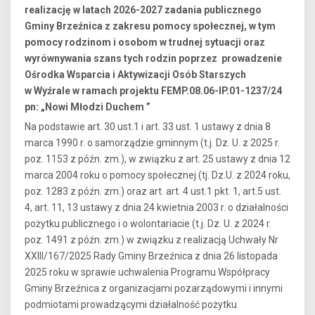
realizację w latach 2026-2027 zadania publicznego
Gminy Brzeźnica z zakresu pomocy społecznej, w tym
pomocy rodzinom i osobom w trudnej sytuacji oraz
wyrównywania szans tych rodzin poprzez prowadzenie
Ośrodka Wsparcia i Aktywizacji Osób Starszych
w Wyźrale w ramach projektu FEMP.08.06-IP.01-1237/24
pn: „Nowi Młodzi Duchem ”
Na podstawie art. 30 ust.1 i art. 33 ust. 1 ustawy z dnia 8
marca 1990 r. o samorządzie gminnym (t.j. Dz. U. z 2025 r.
poz. 1153 z późn. zm.), w związku z art. 25 ustawy z dnia 12
marca 2004 roku o pomocy społecznej (tj. Dz.U. z 2024 roku,
poz. 1283 z późn. zm.) oraz art. art. 4 ust.1 pkt. 1, art.5 ust.
4, art. 11, 13 ustawy z dnia 24 kwietnia 2003 r. o działalności
pożytku publicznego i o wolontariacie (t.j. Dz. U. z 2024 r.
poz. 1491 z późn. zm.) w związku z realizacją Uchwały Nr
XXIII/167/2025 Rady Gminy Brzeźnica z dnia 26 listopada
2025 roku w sprawie uchwalenia Programu Współpracy
Gminy Brzeźnica z organizacjami pozarządowymi i innymi
podmiotami prowadzącymi działalność pożytku