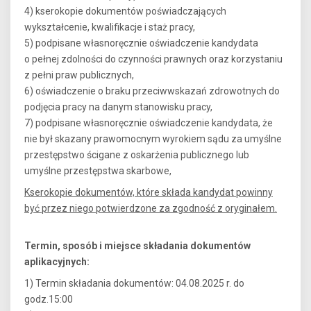
4) kserokopie dokumentów poświadczających
wykształcenie, kwalifikacje i staż pracy,
5) podpisane własnoręcznie oświadczenie kandydata
o pełnej zdolności do czynności prawnych oraz korzystaniu
z pełni praw publicznych,
6) oświadczenie o braku przeciwwskazań zdrowotnych do
podjęcia pracy na danym stanowisku pracy,
7) podpisane własnoręcznie oświadczenie kandydata, że
nie był skazany prawomocnym wyrokiem sądu za umyślne
przestępstwo ścigane z oskarżenia publicznego lub
umyślne przestępstwa skarbowe,
Kserokopie dokumentów, które składa kandydat powinny
być przez niego potwierdzone za zgodność z oryginałem.
Termin, sposób i miejsce składania dokumentów
aplikacyjnych:
1) Termin składania dokumentów: 04.08.2025 r. do
godz.15:00