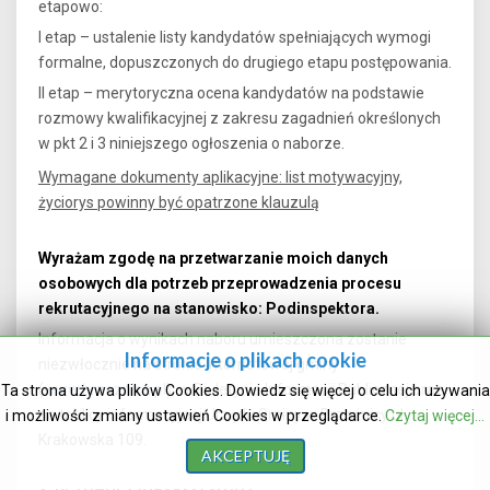
etapowo:
I etap – ustalenie listy kandydatów spełniających wymogi
formalne, dopuszczonych do drugiego etapu postępowania.
II etap – merytoryczna ocena kandydatów na podstawie
rozmowy kwalifikacyjnej z zakresu zagadnień określonych
w pkt 2 i 3 niniejszego ogłoszenia o naborze.
Wymagane dokumenty aplikacyjne: list motywacyjny,
życiorys powinny być opatrzone klauzulą
Wyrażam zgodę na przetwarzanie moich danych
osobowych dla potrzeb przeprowadzenia procesu
rekrutacyjnego na stanowisko: Podinspektora.
Informacja o wynikach naboru umieszczona zostanie
Informacje o plikach cookie
niezwłocznie na stronie internetowej gminy
(
www.brzeznica.pl
), w Biuletynie Informacji Publicznej oraz
Ta strona używa plików Cookies. Dowiedz się więcej o celu ich używania
na tablicy informacyjnej Urzędu Gminy w Brzeźnicy ul.
i możliwości zmiany ustawień Cookies w przeglądarce.
Czytaj więcej...
Krakowska 109.
AKCEPTUJĘ