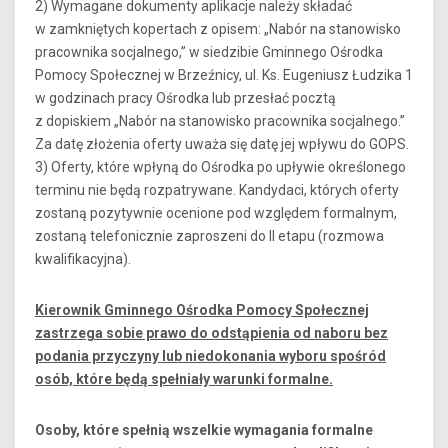
2) Wymagane dokumenty aplikacje należy składać
w zamkniętych kopertach z opisem: „Nabór na stanowisko
pracownika socjalnego,” w siedzibie Gminnego Ośrodka
Pomocy Społecznej w Brzeźnicy, ul. Ks. Eugeniusz Łudzika 1
w godzinach pracy Ośrodka lub przesłać pocztą
z dopiskiem „Nabór na stanowisko pracownika socjalnego.”
Za datę złożenia oferty uważa się datę jej wpływu do GOPS.
3) Oferty, które wpłyną do Ośrodka po upływie określonego
terminu nie będą rozpatrywane. Kandydaci, których oferty
zostaną pozytywnie ocenione pod względem formalnym,
zostaną telefonicznie zaproszeni do II etapu (rozmowa
kwalifikacyjna).
Kierownik Gminnego Ośrodka Pomocy Społecznej
zastrzega sobie prawo do odstąpienia od naboru bez
podania przyczyny lub niedokonania wyboru spośród
osób, które będą spełniały warunki formalne.
Osoby, które spełnią wszelkie wymagania formalne