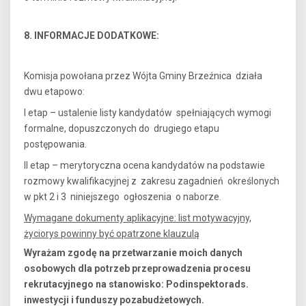
8. INFORMACJE DODATKOWE:
Komisja powołana przez Wójta Gminy Brzeźnica działa
dwu etapowo:
I etap – ustalenie listy kandydatów spełniających wymogi
formalne, dopuszczonych do drugiego etapu
postępowania.
II etap – merytoryczna ocena kandydatów na podstawie
rozmowy kwalifikacyjnej z zakresu zagadnień określonych
w pkt 2 i 3 niniejszego ogłoszenia o naborze.
Wymagane dokumenty aplikacyjne: list motywacyjny,
życiorys powinny być opatrzone klauzulą
Wyrażam zgodę na przetwarzanie moich danych
osobowych dla potrzeb przeprowadzenia procesu
rekrutacyjnego na stanowisko: Podinspektora
ds.
inwestycji i funduszy pozabudżetowych.