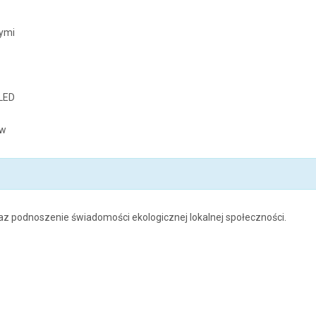
wymi
 LED
ów
az podnoszenie świadomości ekologicznej lokalnej społeczności.