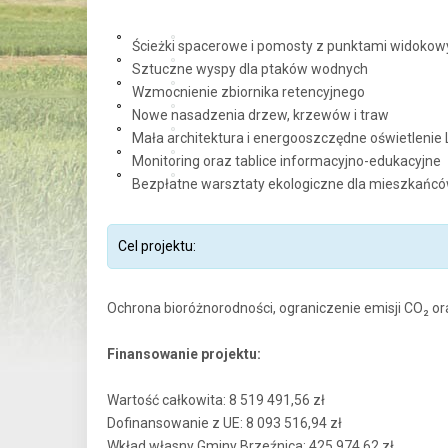
Ścieżki spacerowe i pomosty z punktami widoko
Sztuczne wyspy dla ptaków wodnych
Wzmocnienie zbiornika retencyjnego
Nowe nasadzenia drzew, krzewów i traw
Mała architektura i energooszczędne oświetlenie
Monitoring oraz tablice informacyjno-edukacyjne
Bezpłatne warsztaty ekologiczne dla mieszkańc
Cel projektu:
Ochrona bioróżnorodności, ograniczenie emisji CO₂ or
Finansowanie projektu:
Wartość całkowita: 8 519 491,56 zł
Dofinansowanie z UE: 8 093 516,94 zł
Wkład własny Gminy Brzeźnica: 425 974,62 zł