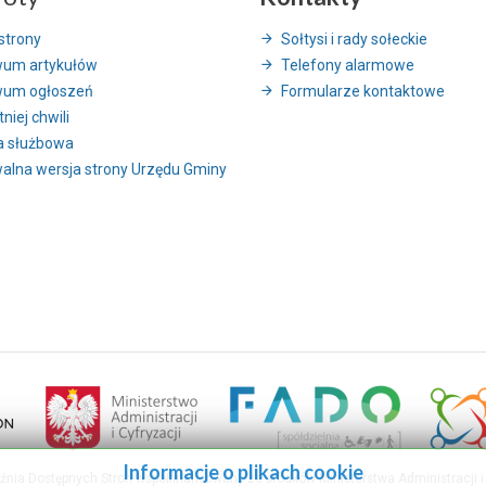
strony
Sołtysi i rady sołeckie
wum artykułów
Telefony alarmowe
wum ogłoszeń
Formularze kontaktowe
niej chwili
a służbowa
alna wersja strony Urzędu Gminy
Informacje o plikach cookie
uźnia Dostępnych Stron współfinansowany ze środków Ministerstwa Administracji i 