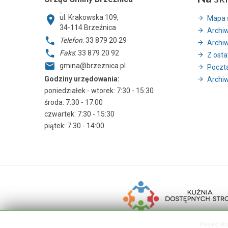
ul. Krakowska 109,
Mapa 
34-114
Brzeźnica
Archi
Telefon
: 33 879 20 29
Archi
Faks
: 33 879 20 92
Z ostat
gmina@brzeznica.pl
Poczt
Godziny urzędowania:
Archiw
poniedziałek - wtorek: 7:30 - 15:30
środa: 7:30 - 17:00
czwartek: 7:30 - 15:30
piątek: 7:30 - 14:00
Projekt K