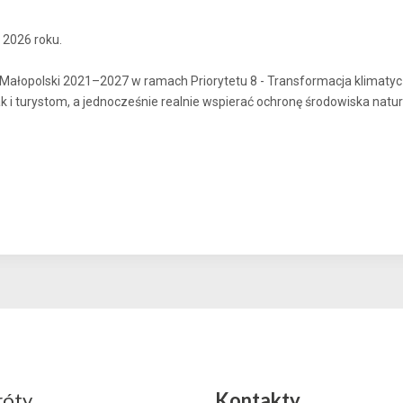
 2026 roku.
 Małopolski 2021–2027 w ramach Priorytetu 8 - Transformacja klimaty
k i turystom, a jednocześnie realnie wspierać ochronę środowiska natu
róty
Kontakty