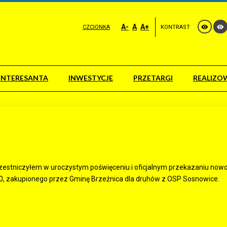
A-
A
A+
CZCIONKA
KONTRAST
INTERESANTA
INWESTYCJE
PRZETARGI
REALIZO
estniczyłem w uroczystym poświęceniu i oficjalnym przekazaniu no
, zakupionego przez Gminę Brzeźnica dla druhów z OSP Sosnowice.