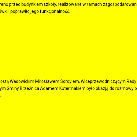
enu przed budynkiem szkoły, realizowane w ramach zagospodarowania
ówki i poprawiło jego funkcjonalność.
tarostą Wadowickim Mirosławem Sordylem, Wiceprzewodniczącym Rad
ym Gminy Brzeźnica Adamem Kutermakiem było okazją do rozmowy o in
u.