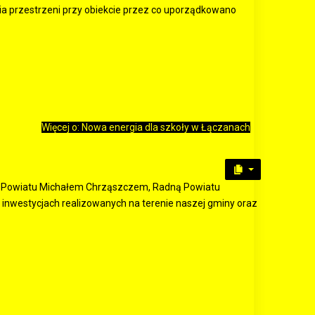
 przestrzeni przy obiekcie przez co uporządkowano
Więcej o: Nowa energia dla szkoły w Łączanach
y Powiatu Michałem Chrząszczem, Radną Powiatu
westycjach realizowanych na terenie naszej gminy oraz