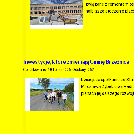
związane z remontem ter
najbliższe otoczenie plac
Inwestycje, które zmieniają Gminę Brzeźnica
Opublikowano: 10 lipiec 2026
Odsłony: 262
Dzisiejsze spotkanie ze S
Mirosławą Zybek oraz Radn
planach jej dalszego rozwoj