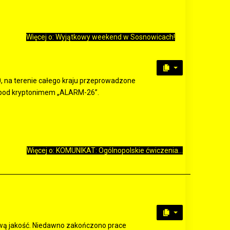
Więcej o: Wyjątkowy weekend w Sosnowicach!
0, na terenie całego kraju przeprowadzone
a pod kryptonimem „ALARM-26”.
Więcej o: KOMUNIKAT: Ogólnopolskie ćwiczenia...
wą jakość. Niedawno zakończono prace