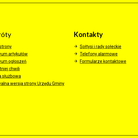
róty
Kontakty
strony
Sołtysi i rady sołeckie
wum artykułów
Telefony alarmowe
wum ogłoszeń
Formularze kontaktowe
niej chwili
a służbowa
alna wersja strony Urzędu Gminy