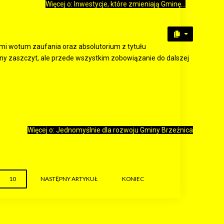
Więcej o: Inwestycje, które zmieniają Gminę...
 mi wotum zaufania oraz absolutorium z tytułu
ny zaszczyt, ale przede wszystkim zobowiązanie do dalszej
Więcej o: Jednomyślnie dla rozwoju Gminy Brzeźnica
10
NASTĘPNY ARTYKUŁ
KONIEC