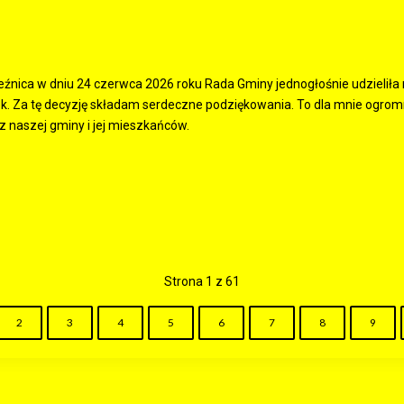
źnica w dniu 24 czerwca 2026 roku Rada Gminy jednogłośnie udzieliła
k. Za tę decyzję składam serdeczne podziękowania. To dla mnie ogrom
z naszej gminy i jej mieszkańców.
Strona 1 z 61
2
3
4
5
6
7
8
9