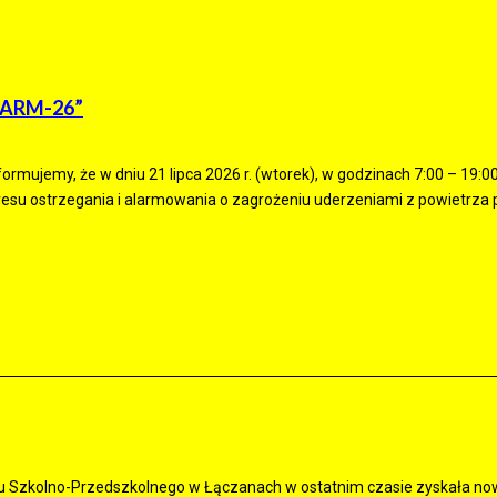
LARM-26”
rmujemy, że w dniu 21 lipca 2026 r. (wtorek), w godzinach 7:00 – 19:0
resu ostrzegania i alarmowania o zagrożeniu uderzeniami z powietrz
u Szkolno-Przedszkolnego w Łączanach w ostatnim czasie zyskała no