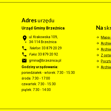
Adres
urzędu
Na
sk
Urząd Gminy Brzeźnica
ul. Krakowska 109,
Mapa 
34-114
Brzeźnica
Archi
Telefon
: 33 879 20 29
Archi
Faks
: 33 879 20 92
Z ostat
gmina@brzeznica.pl
Poczt
Godziny urzędowania:
Archiw
poniedziałek - wtorek: 7:30 - 15:30
środa: 7:30 - 17:00
czwartek: 7:30 - 15:30
piątek: 7:30 - 14:00