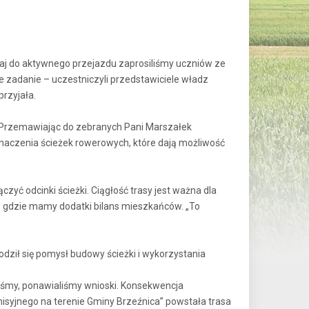
iaj do aktywnego przejazdu zaprosiliśmy uczniów ze
 zadanie – uczestniczyli przedstawiciele władz
rzyjała.
 Przemawiając do zebranych Pani Marszałek
 znaczenia ścieżek rowerowych, które dają możliwość
zyć odcinki ścieżki. Ciągłość trasy jest ważna dla
w, gdzie mamy dodatki bilans mieszkańców. „To
dził się pomysł budowy ścieżki i wykorzystania
aliśmy, ponawialiśmy wnioski. Konsekwencja
emisyjnego na terenie Gminy Brzeźnica” powstała trasa