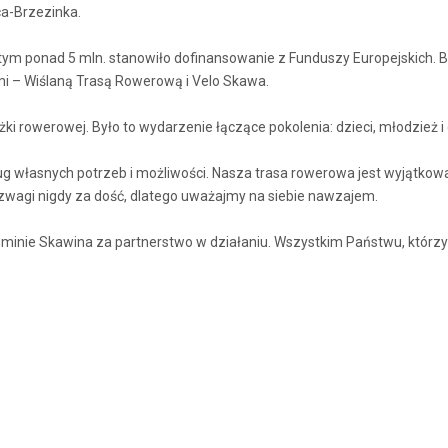
a-Brzezinka.
 tym ponad 5 mln. stanowiło dofinansowanie z Funduszy Europejskich. B
mi – Wiślaną Trasą Rowerową i Velo Skawa.
żki rowerowej. Było to wydarzenie łączące pokolenia: dzieci, młodzież 
 własnych potrzeb i możliwości. Nasza trasa rowerowa jest wyjątko
ozwagi nigdy za dość, dlatego uważajmy na siebie nawzajem.
minie Skawina za partnerstwo w działaniu. Wszystkim Państwu, którzy