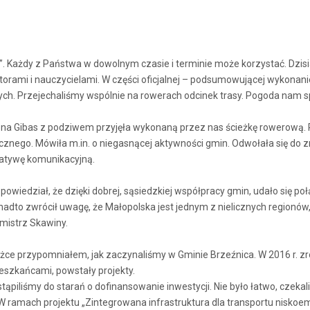
. Każdy z Państwa w dowolnym czasie i terminie może korzystać. Dzis
rami i nauczycielami. W części oficjalnej – podsumowującej wykonanie
. Przejechaliśmy wspólnie na rowerach odcinek trasy. Pogoda nam sp
a Gibas z podziwem przyjęła wykonaną przez nas ścieżkę rowerową.
tycznego. Mówiła m.in. o niegasnącej aktywności gmin. Odwołała się do
rnatywę komunikacyjną.
iedział, że dzięki dobrej, sąsiedzkiej współpracy gmin, udało się połąc
nadto zwrócił uwagę, że Małopolska jest jednym z nielicznych regionó
mistrz Skawiny.
żce przypomniałem, jak zaczynaliśmy w Gminie Brzeźnica. W 2016 r. zro
eszkańcami, powstały projekty.
tąpiliśmy do starań o dofinansowanie inwestycji. Nie było łatwo, czek
y. W ramach projektu „Zintegrowana infrastruktura dla transportu nisko