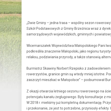
„Dwie Gminy – jedna trasa – wspólny sezon rowerowy”
Szkół Podstawowych z Gminy Brzeźnica wraz z dyrekto
samorządowych wojewódzkich, gminnych i powiatowych
Wicemarszałek Województwa Małopolskiego Pani Iwon
podkreśliła znaczenie Małopolski, jako regionu turys
relaksu, podziwiania przyrody, a także stanowią alte
Burmistrz Skawiny Norbert Rzepisko z zadowoleniem pow
rowerzystów, granice gmin są wtedy mniej istotne. Po
zaszczyt mieszkać w Małopolsce” – podsumował Bur
Z okazji otwarcia letniego sezonu rowerowego na ście
potencjału kanału żeglugowego. Były konsultacje z mi
W 2018 r. mieliśmy już kompletną dokumentację. Przys
i przekonanie, że jest to potrzebne, przyniosły efekt