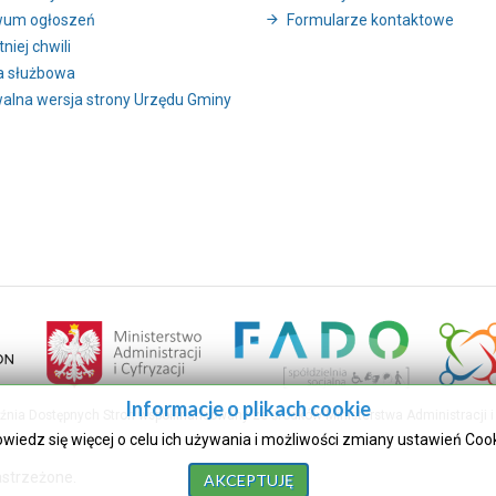
wum ogłoszeń
Formularze kontaktowe
niej chwili
a służbowa
alna wersja strony Urzędu Gminy
Informacje o plikach cookie
uźnia Dostępnych Stron współfinansowany ze środków Ministerstwa Administracji i 
owiedz się więcej o celu ich używania i możliwości zmiany ustawień Coo
astrzeżone.
AKCEPTUJĘ