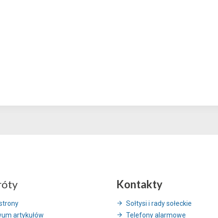
róty
Kontakty
strony
Sołtysi i rady sołeckie
wum artykułów
Telefony alarmowe