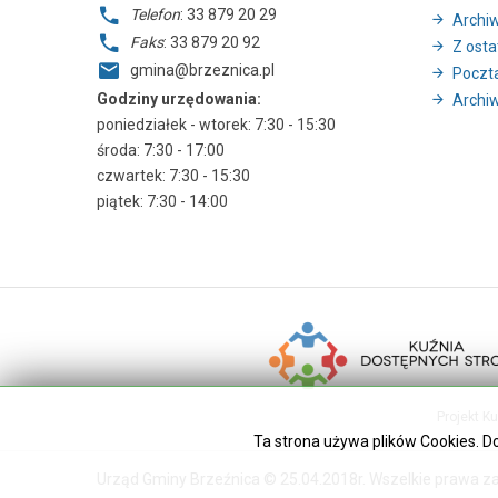
Telefon
: 33 879 20 29
Archi
Faks
: 33 879 20 92
Z ostat
gmina@brzeznica.pl
Poczt
Godziny urzędowania:
Archiw
poniedziałek - wtorek: 7:30 - 15:30
środa: 7:30 - 17:00
czwartek: 7:30 - 15:30
piątek: 7:30 - 14:00
Projekt K
Ta strona używa plików Cookies. D
Urząd Gminy Brzeźnica © 25.04.2018r. Wszelkie prawa z