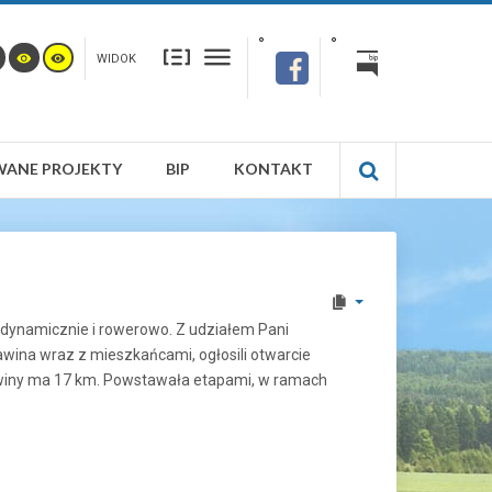
WIDOK
WANE PROJEKTY
BIP
KONTAKT
dynamicznie i rowerowo. Z udziałem Pani
ina wraz z mieszkańcami, ogłosili otwarcie
awiny ma 17 km. Powstawała etapami, w ramach