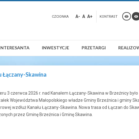
A-
A
A+
CZCIONKA
KONTRAST
INTERESANTA
INWESTYCJE
PRZETARGI
REALIZO
łu Łączany-Skawina
ru 3 czerwca 2026 r. nad Kanałem Łączany-Skawina w Brzeźnicy było 
ałek Województwa Małopolskiego władze Gminy Brzeźnica i gminy Skaw
erowej wzdłuż Kanału Łączany-Skawina. Nowa trasa od Łączan do Sk
zonych przez Gminę Brzeźnica i Gminę Skawina.