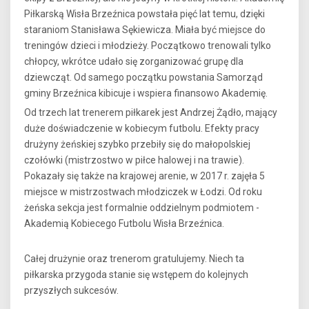
Piłkarską Wisła Brzeźnica powstała pięć lat temu, dzięki
staraniom Stanisława Sękiewicza. Miała być miejsce do
treningów dzieci i młodzieży. Początkowo trenowali tylko
chłopcy, wkrótce udało się zorganizować grupę dla
dziewcząt. Od samego początku powstania Samorząd
gminy Brzeźnica kibicuje i wspiera finansowo Akademię.
Od trzech lat trenerem piłkarek jest Andrzej Żądło, mający
duże doświadczenie w kobiecym futbolu. Efekty pracy
drużyny żeńskiej szybko przebiły się do małopolskiej
czołówki (mistrzostwo w piłce halowej i na trawie).
Pokazały się także na krajowej arenie, w 2017 r. zajęła 5
miejsce w mistrzostwach młodziczek w Łodzi. Od roku
żeńska sekcja jest formalnie oddzielnym podmiotem -
Akademią Kobiecego Futbolu Wisła Brzeźnica.
Całej drużynie oraz trenerom gratulujemy. Niech ta
piłkarska przygoda stanie się wstępem do kolejnych
przyszłych sukcesów.