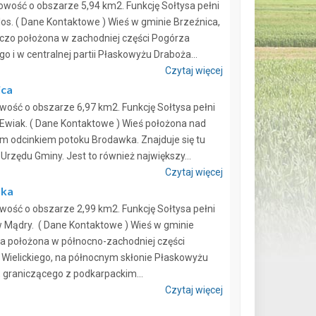
ość o obszarze 5,94 km2. Funkcję Sołtysa pełni
los. ( Dane Kontaktowe ) Wieś w gminie Brzeźnica,
czo położona w zachodniej części Pogórza
go i w centralnej partii Płaskowyżu Draboża...
Czytaj więcej
ica
ość o obszarze 6,97 km2. Funkcję Sołtysa pełni
Ewiak. ( Dane Kontaktowe ) Wieś położona nad
m odcinkiem potoku Brodawka. Znajduje się tu
 Urzędu Gminy. Jest to również największy...
Czytaj więcej
nka
ość o obszarze 2,99 km2. Funkcję Sołtysa pełni
 Mądry. ( Dane Kontaktowe ) Wieś w gminie
a położona w północno-zachodniej części
Wielickiego, na północnym skłonie Płaskowyżu
 graniczącego z podkarpackim...
Czytaj więcej