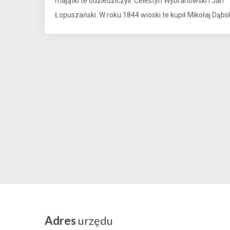
majątki te odziedziczyli: Celestyn Wybranowski i Jan
Łopuszański. W roku 1844 wioski te kupił Mikołaj Dąb
Adres
urzędu