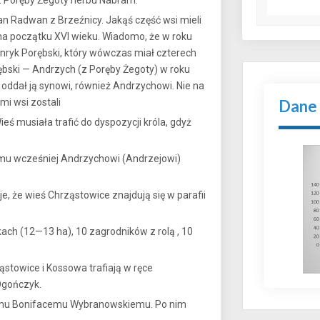
 z Poręby Żegoty herbu Nabram.
an Radwan z Brzeźnicy. Jakąś część wsi mieli
 na początku XVI wieku. Wiadomo, że w roku
nryk Porębski, który wówczas miał czterech
rębski — Andrzych (z Poręby Żegoty) w roku
 oddał ją synowi, również Andrzychowi. Nie na
mi wsi zostali
Dane
 musiała trafić do dyspozycji króla, gdyż
emu wcześniej Andrzychowi (Andrzejowi)
, że wieś Chrząstowice znajdują się w parafii
kach (12—13 ha), 10 zagrodników z rolą , 10
stowice i Kossowa trafiają w ręce
Ogończyk.
iemu Bonifacemu Wybranowskiemu. Po nim