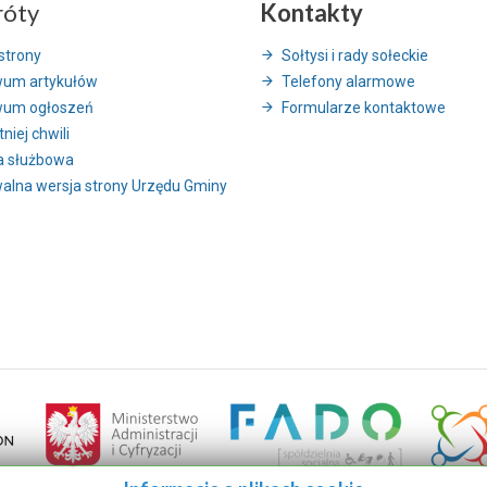
róty
Kontakty
strony
Sołtysi i rady sołeckie
wum artykułów
Telefony alarmowe
wum ogłoszeń
Formularze kontaktowe
niej chwili
a służbowa
alna wersja strony Urzędu Gminy