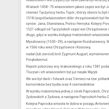
Właścicielem wsi (części) był dzierżawca był Andrzej
W latach 1458–75 właścicielem jakieś części wsi był J
również Tęczyńscy herbu Topór., którzy obecni tu byli
1518 (współ)właścicielem dóbr chrząstowskich był He
synów: Jana, Stanisława, Piotra i Henryka. Kolejny Po
1521 odkupił od Tęczyńskich część wsi Chrząstowice i
długo, gdyż w wyniku koligacji małżeńskich właściciela
Myszkowscy (1530–39), a następnie Rozdrażewscy. Wieś
w 1566 roku wieś Chrząstowice i Kossową
nadał (lub zwrócił) król Zygmunt August, wymienion
Porębskiemut.
Rejestr poborowy woj. krakowskiego z roku 1581 podaje
Tłuczań i ich właścicielem był już niejaki Wężyk.
We wsi był dwór i folwark oraz 5 kmieci na tzw. półłan
komorników bez bydła oraz 4 rzemieślników.
W wyniku małżeństwa jednej z córek Paprockich, Chrzą
Żydowskich z Żydowa, a następnie Paprockich herbu 
Kolejna Paprocka wniosła te dobra w posagu Anton