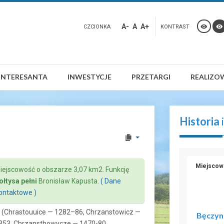
A-
A
A+
CZCIONKA
KONTRAST
INTERESANTA
INWESTYCJE
PRZETARGI
REALIZO
Historia
Miejscow
iejscowość o obszarze 3,07 km2. Funkcję
ołtysa pełni
Bronisław Kapusta.
( Dane
ontaktowe )
ierz
ierz
ierz
 (Chrastouuice — 1282–86, Chrzanstowicz —
Bęczyn
353, Chrzansthowycze — 1470-80,