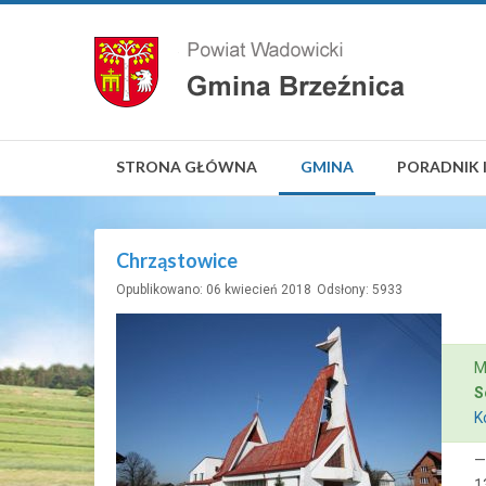
STRONA GŁÓWNA
GMINA
PORADNIK 
Chrząstowice
Opublikowano: 06 kwiecień 2018
Odsłony: 5933
M
S
K
Pob
Pob
Pob
Poprzedni
Następny
—
1