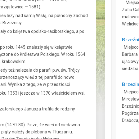
Miejscow
hrząstowice — 1581).
Zofia Ga
ieś leży nad samą Wisłą, na północny zachód
malowni
d Brzeźnicy
Wielickie
ały do księstwa opolsko-raciborskiego, a po
Brzeźn
po roku 1445 znalazły się w księstwie
Miejscow
łączone do Królestwa Polskiego. W roku 1564
Barbara 
. krakowskim.
ujściowy
siedziba
edy też należała do parafii p.w. św. Trójcy
zenoszący wieś z tej parafii do nowo
Brzezi
ani. Wynika z tego, że w przeszłości
Miejscow
ku 1353 i jeszcze w 1370 właścicielem wsi,
Mirosław
Brzeźnic
 zatorskiego Janusza trafiła do rodziny
Pogórza 
Draboża,
m (1470-80). Pisze, że wieś od niedawna
 a piąty należy do plebana w Tłuczaniu.