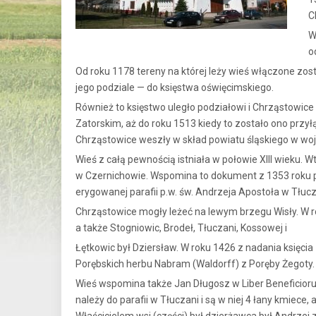
C
W
o
Od roku 1178 tereny na której leży wieś włączone zost
jego podziale — do księstwa oświęcimskiego.
Również to księstwo uległo podziałowi i Chrząstowice 
Zatorskim, aż do roku 1513 kiedy to zostało ono przy
Chrząstowice weszły w skład powiatu śląskiego w woj
Wieś z całą pewnością istniała w połowie XIII wieku. Wt
w Czernichowie. Wspomina to dokument z 1353 roku pr
erygowanej parafii p.w. św. Andrzeja Apostoła w Tłucz
Chrząstowice mogły leżeć na lewym brzegu Wisły. W ro
a także Stogniowic, Brodeł, Tłuczani, Kossowej i
Łętkowic był Dziersław. W roku 1426 z nadania księcia
Porębskich herbu Nabram (Waldorff) z Poręby Żegoty.
Wieś wspomina także Jan Długosz w Liber Beneficioru
należy do parafii w Tłuczani i są w niej 4 łany kmiece,