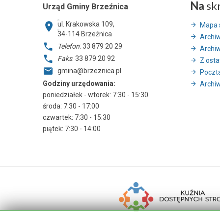
Na
sk
Urząd Gminy Brzeźnica
ul. Krakowska 109,
Mapa 
34-114
Brzeźnica
Archi
Telefon
: 33 879 20 29
Archi
Faks
: 33 879 20 92
Z ostat
gmina@brzeznica.pl
Poczt
Godziny urzędowania:
Archiw
poniedziałek - wtorek: 7:30 - 15:30
środa: 7:30 - 17:00
czwartek: 7:30 - 15:30
piątek: 7:30 - 14:00