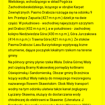
Wielickiego, wchodzącego w skład Pogórza
Zachodniobeskidzkiego, leżącego w obrębie Karpat
Zewnętrznych. Pasmo Draboża rozciąga się na odcinku 9
km. Przełęcz Zapusta (
427 m n.p.m.)
dzieli je na dwie
części. W południowo - wschodniej najwyższym szczytem
jest Draboż (
432 m n.p.m.)
, a w południowo - zachodniej
kolejno
Niedźwiedzia Góra (430 m n.p.m.),
Góra Jurczakowa
(414 m n.p.m.)
i Trawna Góra (
421 m n.p.m.). Ze stoków
Pasma Draboża i Lasu Burzyńskiego wypływają liczne
strumienie, dające początek lokalnym rzekom na terenie
gminy.
Na północy gminy płynie rzeka Wisła. Dolina Górnej Wisły
jest częścią Bramy Krakowskiej pomiędzy kotlinami
Oświęcimską i Sandomierską. Obszar gminy Brzeźnica
leżący wzdłuż Wisły należy do mniejszego mezoregionu
nazwanego Rowem Skawińskim. Obok Wisły transport
wodny na tym odcinku ułatwia także kanał żeglugowy
Łączany-Skawina, służący do dostarczania wody
chłodniczej do elektrowni w Skawinie. (Literatura: J.