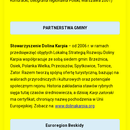
Kondracki,
Geografia regionalna Polski
, Warszawa 2001)
PARTNERSTWA GMINY
Stowarzyszenie Dolina Karpia
– od 2006 r. w ramach
przedsięwzięć objętych Lokalną Strategią Rozwoju Doliny
Karpia współpracuje ze sobą siedem gmin: Brzeźnica,
Osiek, Polanka Wielka, Przeciszów, Spytkowice, Tomice,
Zator. Razem tworzą spójną ofertę turystyczną, bazując na
walorach przyrodniczych i kulturowych oraz potencjale
społecznym rejonu. Historia zakładania stawów rybnych
sięga tutaj czasów średniowiecza, a dzisiaj
Karp zatorski
ma certyfikat, chroniący nazwę pochodzenia w Unii
Europejskiej. Zobacz na:
www.dolinakarpia.org
Euroregion Beskidy