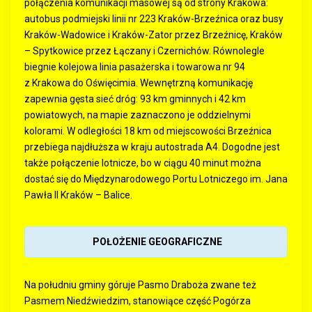
połączenia komunikacji masowej są od strony Krakowa:
autobus podmiejski linii nr 223 Kraków-Brzeźnica oraz busy
Kraków-Wadowice i Kraków-Zator przez Brzeźnicę, Kraków
– Spytkowice przez Łączany i Czernichów.
Równolegle
biegnie kolejowa linia pasażerska i towarowa nr 94
z Krakowa do Oświęcimia. Wewnętrzną komunikację
zapewnia gęsta sieć dróg:
93 km
gminnych i 42 km
powiatowych, na mapie zaznaczono je oddzielnymi
kolorami. W odległości 18 km od miejscowości Brzeźnica
przebiega najdłuższa w kraju autostrada A4. Dogodne jest
także połączenie lotnicze, bo w ciągu 40 minut można
dostać się do Międzynarodowego Portu Lotniczego im. Jana
Pawła II Kraków – Balice.
POŁOŻENIE GEOGRAFICZNE
Na południu gminy góruje Pasmo Draboża zwane też
Pasmem Niedźwiedzim, stanowiące część Pogórza