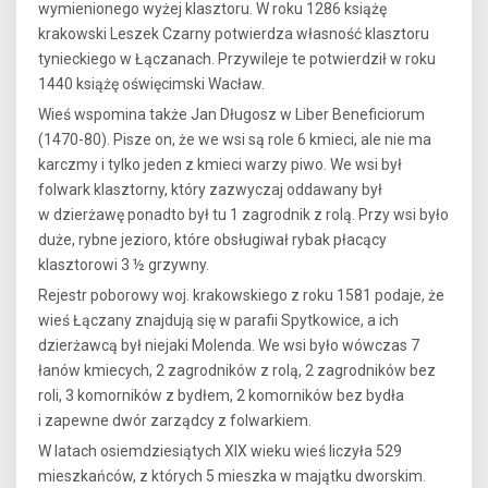
wymienionego wyżej klasztoru. W roku 1286 książę
krakowski Leszek Czarny potwierdza własność klasztoru
tynieckiego w Łączanach. Przywileje te potwierdził w roku
1440 książę oświęcimski Wacław.
Wieś wspomina także Jan Długosz w Liber Beneficiorum
(1470-80). Pisze on, że we wsi są role 6 kmieci, ale nie ma
karczmy i tylko jeden z kmieci warzy piwo. We wsi był
folwark klasztorny, który zazwyczaj oddawany był
w dzierżawę ponadto był tu 1 zagrodnik z rolą. Przy wsi było
duże, rybne jezioro, które obsługiwał rybak płacący
klasztorowi 3 ½ grzywny.
Rejestr poborowy woj. krakowskiego z roku 1581 podaje, że
wieś Łączany znajdują się w parafii Spytkowice, a ich
dzierżawcą był niejaki Molenda. We wsi było wówczas 7
łanów kmiecych, 2 zagrodników z rolą, 2 zagrodników bez
roli, 3 komorników z bydłem, 2 komorników bez bydła
i zapewne dwór zarządcy z folwarkiem.
W latach osiemdziesiątych XIX wieku wieś liczyła 529
mieszkańców, z których 5 mieszka w majątku dworskim.