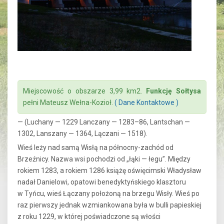
Miejscowość o obszarze 3,99 km2.
Funkcję Sołtysa
pełni Mateusz Wełna-Kozioł.
( Dane Kontaktowe )
— (Luchany — 1229 Lanczany — 1283–86, Lantschan —
1302, Lanszany — 1364, Lączani — 1518).
Wieś leży nad samą Wisłą na północny-zachód od
Brzeźnicy. Nazwa wsi pochodzi od „łąki — łegu”. Między
rokiem 1283, a rokiem 1286 książę oświęcimski Władysław
nadał Danielowi, opatowi benedyktyńskiego klasztoru
w Tyńcu, wieś Łączany położoną na brzegu Wisły. Wieś po
raz pierwszy jednak wzmiankowana była w bulli papieskiej
z roku 1229, w której poświadczone są włości