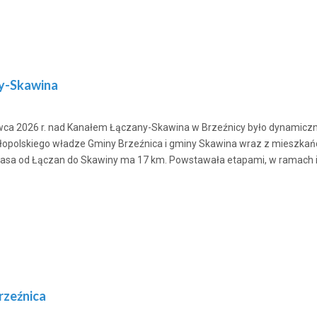
ny-Skawina
ca 2026 r. nad Kanałem Łączany-Skawina w Brzeźnicy było dynamiczni
olskiego władze Gminy Brzeźnica i gminy Skawina wraz z mieszkańcam
asa od Łączan do Skawiny ma 17 km. Powstawała etapami, w ramach i
rzeźnica