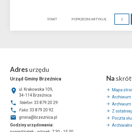
START
POPRZEDNI ARTYKUŁ
1
Adres
urzędu
Na
skrót
Urząd Gminy Brzeźnica
ul. Krakowska 109,
Mapa stro
34-114
Brzeźnica
Archiwum 
Telefon
: 33 879 20 29
Archiwum 
Faks
: 33 879 20 92
Z ostatniej
gmina@brzeznica.pl
Poczta sł
Godziny urzędowania:
Archiwalna
poniedziałek - wtorek: 7:30 - 15:30