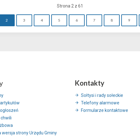
Strona 2 z 61
2
3
4
5
6
7
8
9
y
Kontakty
ny
Sołtysi i rady sołeckie
artykułów
Telefony alarmowe
ogłoszeń
Formularze kontaktowe
 chwili
użbowa
 wersja strony Urzędu Gminy