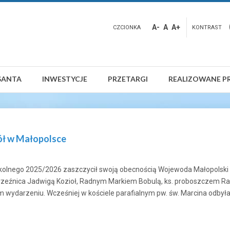
A-
A
A+
CZCIONKA
KONTRAST
SANTA
INWESTYCJE
PRZETARGI
REALIZOWANE P
ół w Małopolsce
kolnego 2025/2026 zaszczycił swoją obecnością Wojewoda Małopolski
eźnica Jadwigą Kozioł, Radnym Markiem Bobulą, ks. proboszczem Raf
wydarzeniu. Wcześniej w kościele parafialnym pw. św. Marcina odbyła