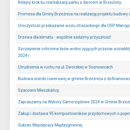
Kolejny krok ku rewitalizacji parku z dworem w Brzeźnicy.
Promesa dla Gminy Brzeźnica na realizację projektu budowy ś
Uroczystość przekazanie wozu strażackiego dla OSP Marcy
Drzewa dla klimatu - wspólnie sadzimy przyszłość!
Szczepienie ochronne lisów wolno żyjących przeciw wściekliźn
2024 r.
Utrudnienia w ruchu na ul. Dworskiej w Sosnowicach
Budowa ścieżki rowerowej w gminie Brzeźnica z dofinansow
Szanowni Mieszkańcy,
Zapraszamy na Wybory Samorządowe 2024 w Gminie Brzeźn
Zakup i dostawa 95 kompostowników przydomowych o pojem
Sukces Współpracy Międzygminnej