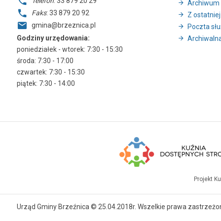
Telefon
: 33 879 20 29
Archiwum 
Faks
: 33 879 20 92
Z ostatniej
gmina@brzeznica.pl
Poczta sł
Godziny urzędowania:
Archiwalna
poniedziałek - wtorek: 7:30 - 15:30
środa: 7:30 - 17:00
czwartek: 7:30 - 15:30
piątek: 7:30 - 14:00
Projekt K
Urząd Gminy Brzeźnica © 25.04.2018r. Wszelkie prawa zastrzeżo