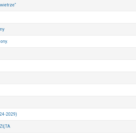
wietrze"
ony
ony.
024-2029)
ZĘTA