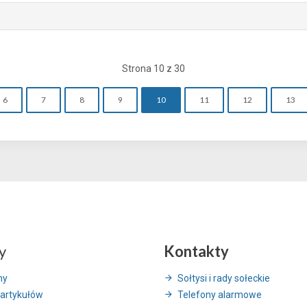
Strona 10 z 30
6
7
8
9
10
11
12
13
y
Kontakty
ny
Sołtysi i rady sołeckie
artykułów
Telefony alarmowe