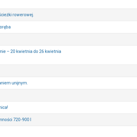
cieżki rowerowej.
poręba
ie – 20 kwietnia do 26 kwietnia
aniem unijnym.
ica!
ności 720-900 l